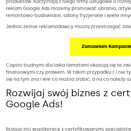
produktów. Korzystają z niego firmy usługowe o różn
reklam Google Ads możemy promować ubrania, artyk
remontowo-budowlane, salony fryzjerskie i wiele inn
Jednocześnie reklamodawcy muszą przestrzegać zas
Zamawiam Kampanie
Często trudnymi dla laika tematami okazują się te zw
finansowymi czy prawem. W takim przypadku ( i nie tyl
się na tym zna i wie co można zrobić, a na co należy
Rozwijaj swój biznes z ce
Google Ads!
Rozpocznij współpracę z certyfikowanymi specjalist