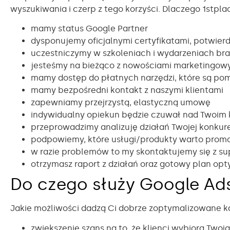
wyszukiwania i czerp z tego korzyści. Dlaczego 1stpl
mamy status Google Partner
dysponujemy oficjalnymi certyfikatami, potwier
uczestniczymy w szkoleniach i wydarzeniach b
jesteśmy na bieżąco z nowościami marketingo
mamy dostęp do płatnych narzędzi, które są p
mamy bezpośredni kontakt z naszymi klientami
zapewniamy przejrzystą, elastyczną umowę
indywidualny opiekun będzie czuwał nad Twoim
przeprowadzimy analizuję działań Twojej konkur
podpowiemy, które usługi/produkty warto pro
w razie problemów to my skontaktujemy się z su
otrzymasz raport z działań oraz gotowy plan opt
Do czego służy Google Ad
Jakie możliwości dadzą Ci dobrze zoptymalizowane 
zwiększenie szans na to, że klienci wybiorą Twoją