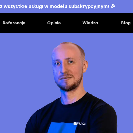
z wszystkie usługi w modelu subskrypcyjnym! 🎉
Referencje
Opinie
Wiedza
Blog