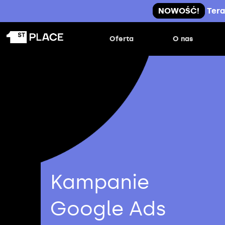
NOWOŚĆ!
Tera
Oferta
O nas
Kampanie
Google Ads