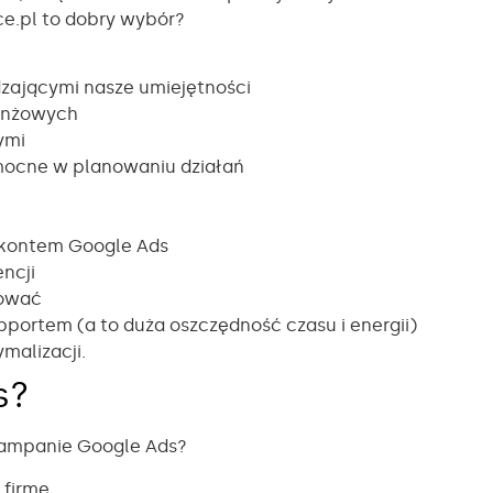
ace.pl to dobry wybór?
dzającymi nasze umiejętności
ranżowych
wymi
omocne w planowaniu działań
 kontem Google Ads
encji
mować
pportem (a to duża oszczędność czasu i energii)
ymalizacji.
s?
kampanie Google Ads?
 firmę