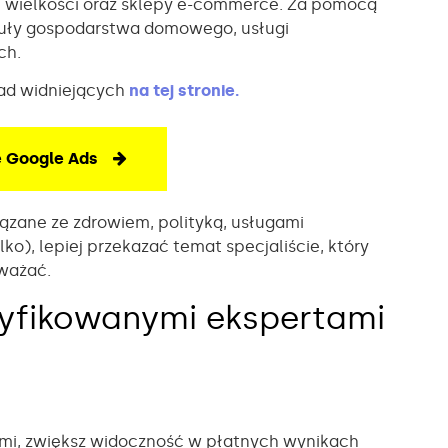
ej wielkości oraz sklepy e-commerce. Za pomocą
uły gospodarstwa domowego, usługi
ych.
ad widniejących
na tej stronie.
 Google Ads
iązane ze zdrowiem, polityką, usługami
ko), lepiej przekazać temat specjaliście, który
 uważać.
rtyfikowanymi ekspertami
ami, zwiększ widoczność w płatnych wynikach