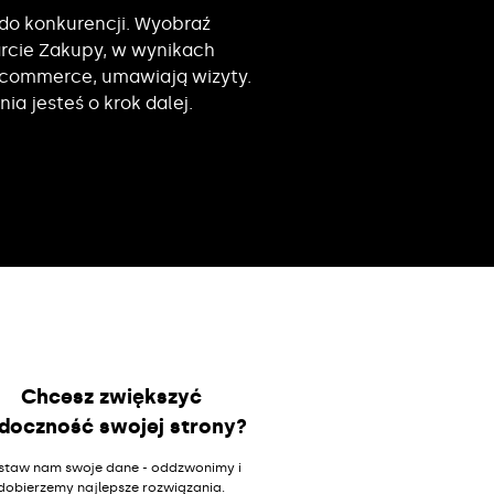
 do konkurencji. Wyobraź
arcie Zakupy, w wynikach
e-commerce, umawiają wizyty.
ia jesteś o krok dalej.
Chcesz zwiększyć
doczność swojej strony?
staw nam swoje dane - oddzwonimy i
dobierzemy najlepsze rozwiązania.