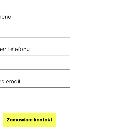
mena
er telefonu
es email