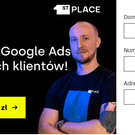
Do
Num
Adr