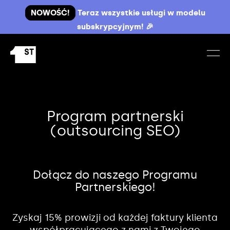
NOWOŚĆ!
Teraz wszystkie usługi w modelu
subskrypcyjnym! 🎉
Program partnerski
(outsourcing SEO)
Dołącz do naszego Programu
Partnerskiego!
Zyskaj 15% prowizji od każdej faktury klienta
współpracującego z nami z Twojego