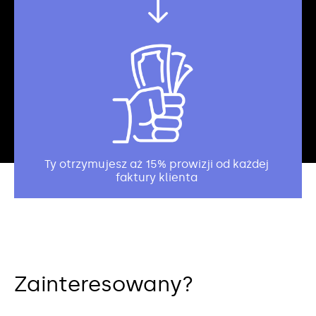
Ty otrzymujesz aż 15% prowizji od każdej
faktury klienta
Zainteresowany?