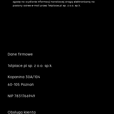
zgodę na wysłanie informacji handlowej drogą elektroniczną na
podany adres e-mail przez 1stplace.pl sp. z o.o. sp.k.
Dane firmowe
1stplace.pl sp. z o.o. sp.k.
Kopanina 30A/104
60-105 Poznań
NIP 7831766949
Obsługa klienta