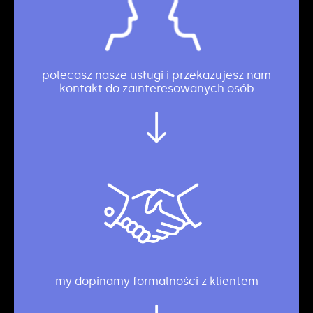
polecasz nasze usługi i przekazujesz nam
kontakt do zainteresowanych osób
my dopinamy formalności z klientem