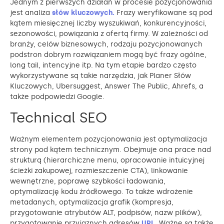
Jednym z pierwszych działań w procesie pozycjonowania
jest analiza
słów kluczowych.
Frazy weryfikowane są pod
kątem miesięcznej liczby wyszukiwań, konkurencyjności,
sezonowości, powiązania z ofertą firmy. W zależności od
branży, celów biznesowych, rodzaju pozycjonowanych
podstron dobrym rozwiązaniem mogą być frazy ogólne,
long tail, intencyjne itp. Na tym etapie bardzo często
wykorzystywane są takie narzędzia, jak Planer Słów
Kluczowych, Ubersuggest, Answer The Public, Ahrefs, a
także podpowiedzi Google.
Technical SEO
Ważnym elementem pozycjonowania jest optymalizacja
strony pod kątem technicznym. Obejmuje ona prace nad
strukturą (hierarchiczne menu, opracowanie intuicyjnej
ścieżki zakupowej, rozmieszczenie CTA), linkowanie
wewnętrzne, poprawę szybkości ładowania,
optymalizację kodu źródłowego. To także wdrożenie
metadanych, optymalizacja grafik (kompresja,
przygotowanie atrybutów ALT, podpisów, nazw plików),
przygotowanie przyjaznych adresów
URL.
Ważne są także