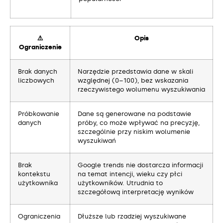
⚠️
Opis
Ograniczenie
Brak danych
Narzędzie przedstawia dane w skali
liczbowych
względnej (0–100), bez wskazania
rzeczywistego wolumenu wyszukiwania
Próbkowanie
Dane są generowane na podstawie
danych
próby, co może wpływać na precyzję,
szczególnie przy niskim wolumenie
wyszukiwań
Brak
Google trends nie dostarcza informacji
kontekstu
na temat intencji, wieku czy płci
użytkownika
użytkowników. Utrudnia to
szczegółową interpretację wyników
Ograniczenia
Dłuższe lub rzadziej wyszukiwane