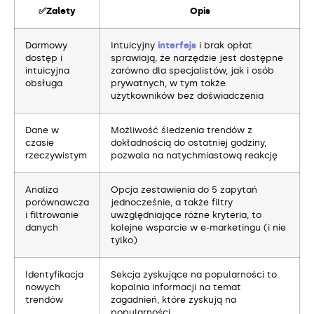
✅Zalety
Opis
Darmowy
Intuicyjny
interfejs
i brak opłat
dostęp i
sprawiają, że narzędzie jest dostępne
intuicyjna
zarówno dla specjalistów, jak i osób
obsługa
prywatnych, w tym także
użytkowników bez doświadczenia
Dane w
Możliwość śledzenia trendów z
czasie
dokładnością do ostatniej godziny,
rzeczywistym
pozwala na natychmiastową reakcję
Analiza
Opcja zestawienia do 5 zapytań
porównawcza
jednocześnie, a także filtry
i filtrowanie
uwzględniające różne kryteria, to
danych
kolejne wsparcie w e-marketingu (i nie
tylko)
Identyfikacja
Sekcja zyskujące na popularności to
nowych
kopalnia informacji na temat
trendów
zagadnień, które zyskują na
popularności