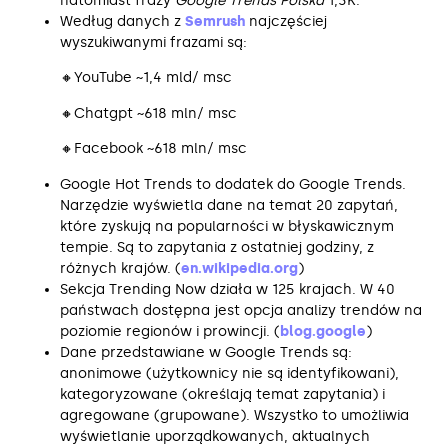
natomiast frazy
Google Trends Polska
1,3K.
Według danych z
Semrush
najczęściej
wyszukiwanymi frazami są:
🔸YouTube ~1,4 mld/ msc
🔸Chatgpt ~618 mln/ msc
🔸Facebook ~618 mln/ msc
Google Hot Trends to dodatek do Google Trends.
Narzędzie wyświetla dane na temat 20 zapytań,
które zyskują na popularności w błyskawicznym
tempie. Są to zapytania z ostatniej godziny, z
różnych krajów. (
en.wikipedia.org
)
Sekcja Trending Now działa w 125 krajach. W 40
państwach dostępna jest opcja analizy trendów na
poziomie regionów i prowincji. (
blog.google
)
Dane przedstawiane w Google Trends są:
anonimowe (użytkownicy nie są identyfikowani),
kategoryzowane (określają temat zapytania) i
agregowane (grupowane). Wszystko to umożliwia
wyświetlanie uporządkowanych, aktualnych