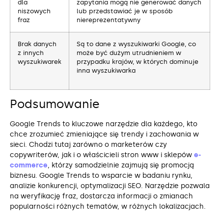
dla
zapytania mogą nie generować danych
niszowych
lub przedstawiać je w sposób
fraz
niereprezentatywny
Brak danych
Są to dane z wyszukiwarki Google, co
z innych
może być dużym utrudnieniem w
wyszukiwarek
przypadku krajów, w których dominuje
inna wyszukiwarka
Podsumowanie
Google Trends to kluczowe narzędzie dla każdego, kto
chce zrozumieć zmieniające się trendy i zachowania w
sieci. Chodzi tutaj zarówno o marketerów czy
copywriterów, jak i o właścicieli stron www i sklepów
e-
commerce
, którzy samodzielnie zajmują się promocją
biznesu. Google Trends to wsparcie w badaniu rynku,
analizie konkurencji, optymalizacji SEO. Narzędzie pozwala
na weryfikację fraz, dostarcza informacji o zmianach
popularności różnych tematów, w różnych lokalizacjach.