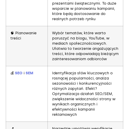
prezentami świątecznymi. To duże
wsparcie w planowaniu kampanii,
które będą dostosowanie do
realnych potrzeb rynku
🧠 Planowanie
Wybór tematów, które warto
treści
poruszyć na blogu, YouTube, w
mediach społecznościowych.
Ułatwia to tworzenie angażujących
treści, które odpowiadają bieżącym
zainteresowaniom odbiorców
💰
SEO
i
SEM
Identyfikacja słów kluczowych o
rosnącej popularności, analiza
sezonowości i konkurencyjności
różnych zapytań. Efekt?
Optymalizacja działań SEO/SEM,
zwiększenie widoczności strony w
wynikach organicznych i
efektywności kampanii
reklamowych
📍
Narzędzie umożliwia weryfikację