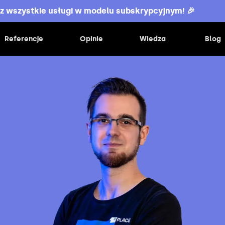
z wszystkie usługi w modelu subskrypcyjnym! 🎉
Referencje
Opinie
Wiedza
Blog