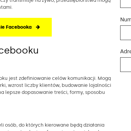
 czy transmisje na żywo, przedsiębiorstwa mogą
ntami.
Num
ie Facebooka
acebooku
Adr
oku jest zdefiniowanie celów komunikacji. Mogą
ki, wzrost liczby klientów, budowanie lojalności
a lepsze dopasowanie treści, formy, sposobu
yli osób, do których kierowane będą działania