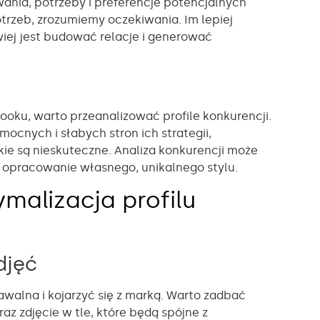
ania, potrzeby i preferencje potencjalnych
trzeb, zrozumiemy oczekiwania. Im lepiej
iej jest budować relacje i generować
oku, warto przeanalizować profile konkurencji.
ocnych i słabych stron ich strategii,
kie są nieskuteczne. Analiza konkurencji może
ć opracowanie własnego, unikalnego stylu.
malizacja profilu
djęć
alna i kojarzyć się z marką. Warto zadbać
az zdjęcie w tle, które będą spójne z