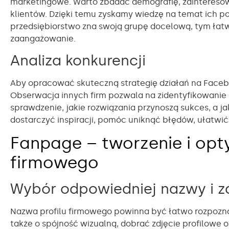
marketingowe. Warto zbadać demografię, zainteresow
klientów. Dzięki temu zyskamy wiedzę na temat ich po
przedsiębiorstwo zna swoją grupę docelową, tym łatw
zaangażowanie.
Analiza konkurencji
Aby opracować skuteczną strategię działań na Facebo
Obserwacja innych firm pozwala na zidentyfikowanie m
sprawdzenie, jakie rozwiązania przynoszą sukces, a ja
dostarczyć inspiracji, pomóc uniknąć błędów, ułatwi
Fanpage – tworzenie i opty
firmowego
Wybór odpowiedniej nazwy i z
Nazwa profilu firmowego powinna być łatwo rozpoznaw
także o spójność wizualną, dobrać zdjęcie profilowe or