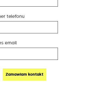
er telefonu
es email