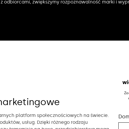
ję z odbiorcami, zwiększymy rozpoznawalność marki i wyp
wi
Zo
marketingowe
larnych platform społecznościowych na świecie.
Do
oduktów, usług. Dzięki różnego rodzaju