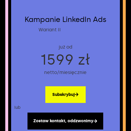
Kampanie LinkedIn Ads
Wariant II
już od
1599 zł
netto/miesięcznie
Subskrybuj
lub
lu
Zostaw kontakt, oddzwonimy