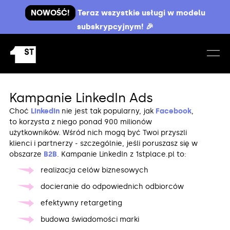
NOWOŚĆ!
Teraz wszystkie usługi w modelu
subskrypcyjnym! 🎉
Kampanie LinkedIn Ads
Choć
LinkedIn
nie jest tak popularny, jak
Facebook
,
to korzysta z niego ponad 900 milionów
użytkowników. Wśród nich mogą być Twoi przyszli
klienci i partnerzy ‒ szczególnie, jeśli poruszasz się w
obszarze
B2B
. Kampanie LinkedIn z 1stplace.pl to:
realizacja celów biznesowych
docieranie do odpowiednich odbiorców
efektywny retargeting
budowa świadomości marki