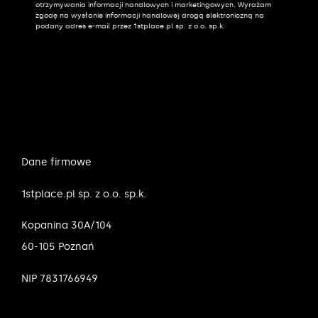
otrzymywania informacji handlowych i marketingowych. Wyrażam
zgodę na wysłanie informacji handlowej drogą elektroniczną na
podany adres e-mail przez 1stplace.pl sp. z o.o. sp.k.
Dane firmowe
1stplace.pl sp. z o.o. sp.k.
Kopanina 30A/104
60-105 Poznań
NIP 7831766949