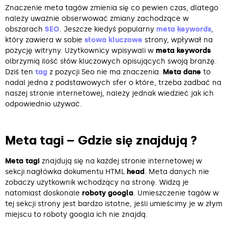
Znaczenie meta tagów zmienia się co pewien czas, dlatego
należy uważnie obserwować zmiany zachodzące w
obszarach
SEO
. Jeszcze kiedyś popularny
meta keywords
,
który zawiera w sobie
słowa kluczowe
strony, wpływał na
pozycję witryny. Użytkownicy wpisywali w
meta keywords
olbrzymią ilość słów kluczowych opisujących swoją branżę.
Dziś ten
tag
z pozycji Seo nie ma znaczenia.
Meta dane
to
nadal jedna z podstawowych sfer o które, trzeba zadbać na
naszej stronie internetowej, należy jednak wiedzieć jak ich
odpowiednio używać.
Meta tagi – Gdzie się znajdują ?
Meta tagi
znajdują się na każdej stronie internetowej w
sekcji nagłówka dokumentu HTML
head
. Meta danych nie
zobaczy użytkownik wchodzący na stronę. Widzą je
natomiast doskonale
roboty googla
. Umieszczenie tagów w
tej sekcji strony jest bardzo istotne, jeśli umieścimy je w złym
miejscu to roboty googla ich nie znajdą.