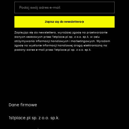
Zapisz się do newslettera
Zapisując się do newslettera, wyrażasz zgodę na przetwarzanie
Alternative:
danych osobowych przez 1stplace.pl sp. z o.o. sp.k. w celu
otrzymywania informacji handlowych i marketingowych. Wyrażam
zgodę na wysłanie informacji handlowej drogą elektroniczną na
podany adres e-mail przez 1stplace.pl sp. z o.o. sp.k.
Dane firmowe
1stplace.pl sp. z o.o. sp.k.