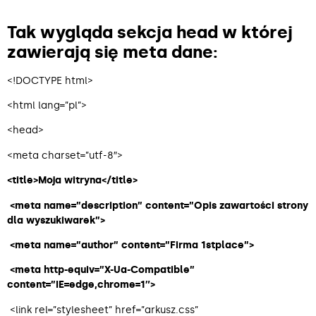
Tak wygląda sekcja head w której
zawierają się meta dane:
<!DOCTYPE html>
<html lang=”pl”>
<head>
<meta charset=”utf-8″>
<title>Moja witryna</title>
<meta name=”description” content=”Opis zawartości strony
dla wyszukiwarek”>
<meta name=”author” content=”Firma 1stplace”>
<meta http-equiv=”X-Ua-Compatible”
content=”IE=edge,chrome=1″>
<link rel=”stylesheet” href=”arkusz.css”