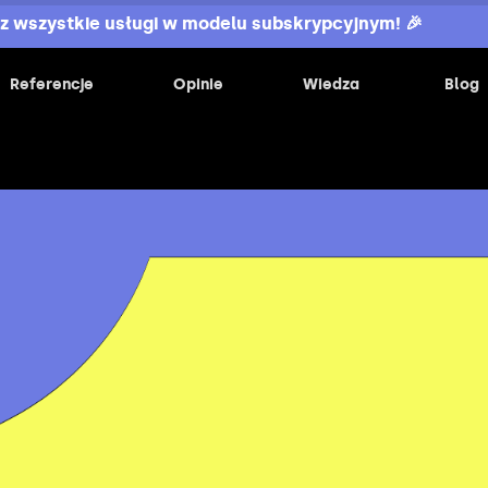
z wszystkie usługi w modelu subskrypcyjnym! 🎉
Referencje
Opinie
Wiedza
Blog