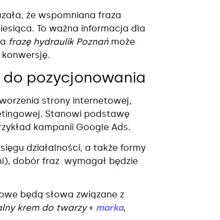
azała, że wspomniana fraza
iesiąca. To ważna informacja dla
na
frazę hydraulik Poznań
może
 konwersję.
 do pozycjonowania
orzenia strony internetowej,
ketingowej. Stanowi podstawę
 przykład kampanii Google Ads.
asięgu działalności, a także formy
mi), dobór fraz wymagał będzie
owe będą słowa związane z
alny krem do twarzy
+
marka
,