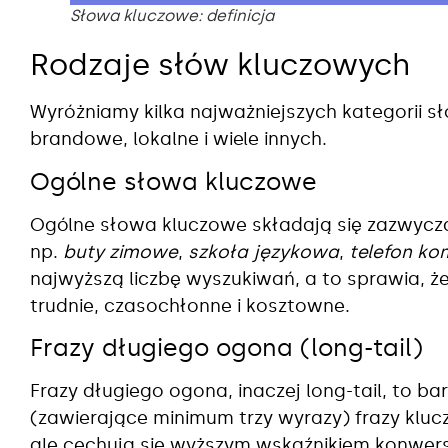
Słowa kluczowe: definicja
Rodzaje słów kluczowych
Wyróżniamy kilka najważniejszych kategorii s
brandowe, lokalne i wiele innych.
Ogólne słowa kluczowe
Ogólne słowa kluczowe składają się zazwycz
np.
buty zimowe
,
szkoła językowa
,
telefon k
najwyższą liczbę wyszukiwań, a to sprawia, że
trudnie, czasochłonne i kosztowne.
Frazy długiego ogona (long-tail)
Frazy długiego ogona, inaczej long-tail, to ba
(zawierające minimum trzy wyrazy) frazy kluc
ale cechują się wyższym wskaźnikiem konwer