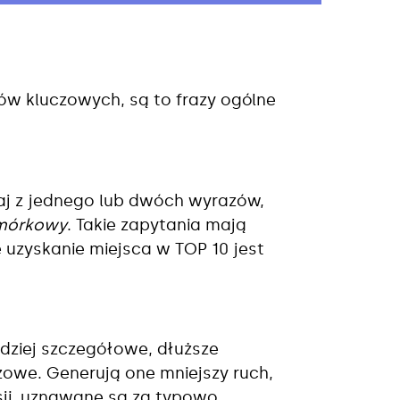
łów kluczowych, są to frazy ogólne
aj z jednego lub dwóch wyrazów,
omórkowy
. Takie zapytania mają
 uzyskanie miejsca w TOP 10 jest
rdziej szczegółowe, dłuższe
zowe. Generują one mniejszy ruch,
sji, uznawane są za typowo