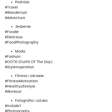
Podróże:
#Travel
#Wanderlust
#Adventure
Jedzenie:
#Foodie
#Delicious
#FoodPhotography
Moda:
#Fashion:
#OOTD (Outfit Of The Day)
#StyleInspiration
Fitness i zdrowie:
#FitnessMotivation
#HealthyLifestyle
#Workout
Fotografia i sztuka:
#InstaArt
#Photography