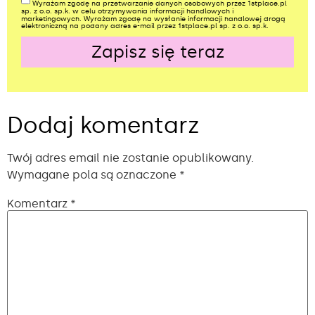
Wyrażam zgodę na przetwarzanie danych osobowych przez 1stplace.pl
sp. z o.o. sp.k. w celu otrzymywania informacji handlowych i
marketingowych. Wyrażam zgodę na wysłanie informacji handlowej drogą
elektroniczną na podany adres e-mail przez 1stplace.pl sp. z o.o. sp.k.
Zapisz się teraz
Alternative:
Dodaj komentarz
Twój adres email nie zostanie opublikowany.
Wymagane pola są oznaczone
*
Komentarz
*