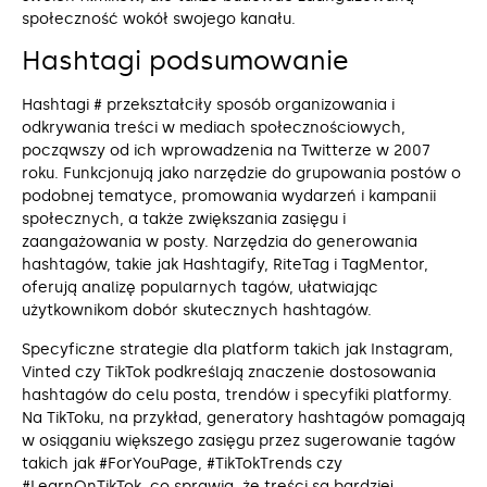
społeczność wokół swojego kanału.
Hashtagi podsumowanie
Hashtagi # przekształciły sposób organizowania i
odkrywania treści w mediach społecznościowych,
począwszy od ich wprowadzenia na Twitterze w 2007
roku. Funkcjonują jako narzędzie do grupowania postów o
podobnej tematyce, promowania wydarzeń i kampanii
społecznych, a także zwiększania zasięgu i
zaangażowania w posty. Narzędzia do generowania
hashtagów, takie jak Hashtagify, RiteTag i TagMentor,
oferują analizę popularnych tagów, ułatwiając
użytkownikom dobór skutecznych hashtagów.
Specyficzne strategie dla platform takich jak Instagram,
Vinted czy TikTok podkreślają znaczenie dostosowania
hashtagów do celu posta, trendów i specyfiki platformy.
Na TikToku, na przykład, generatory hashtagów pomagają
w osiąganiu większego zasięgu przez sugerowanie tagów
takich jak #ForYouPage, #TikTokTrends czy
#LearnOnTikTok, co sprawia, że treści są bardziej