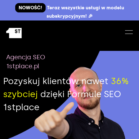
NOWOŚĆ!
Teraz wszystkie usługi w modelu
subskrypcyjnym! 🎉
Agencja SEO
1stplace.pl
Pozyskuj klientów nawet
36%
szybciej
dzięki Formule SEO
1stplace