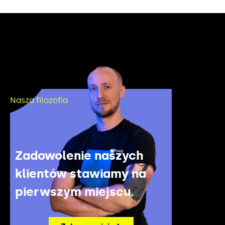
Nasza filozofia
Zadowolenie naszych
klientów stawiamy na
pierwszym miejscu.