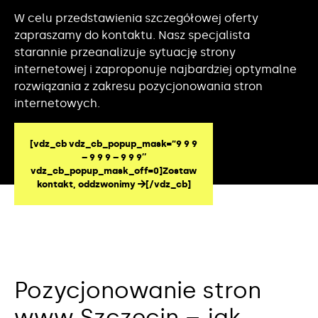
W celu przedstawienia szczegółowej oferty
zapraszamy do kontaktu. Nasz specjalista
starannie przeanalizuje sytuację strony
internetowej i zaproponuje najbardziej optymalne
rozwiązania z zakresu pozycjonowania stron
internetowych.
[vdz_cb vdz_cb_popup_mask=”9 9 9
– 9 9 9 – 9 9 9″
vdz_cb_popup_mask_off=0]Zostaw
kontakt, oddzwonimy
[/vdz_cb]
Pozycjonowanie stron
www Szczecin – jak