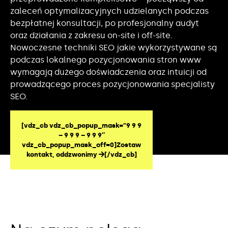
zaleceń optymalizacyjnych udzielanych podczas
bezpłatnej konsultacji, po profesjonalny audyt
oraz działania z zakresu on-site i off-site.
Nowoczesne techniki SEO jakie wykorzystywane są
podczas lokalnego pozycjonowania stron www
wymagają dużego doświadczenia oraz intuicji od
prowadzącego proces pozycjonowania specjalisty
SEO.
[vdz_cb vdz_cb_popup_mask=”9 9 9
– 9 9 9 – 9 9 9″
vdz_cb_popup_mask_off=0]Zostaw
kontakt, oddzwonimy
[/vdz_cb]