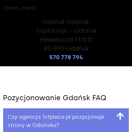
[nowa_mapa]
Oddział Gdańsk:
1stplace.pl – Gdańsk
Heweliusza 11/811
80-890 Gdańsk
570 778 794
Pozycjonowanie Gdańsk FAQ
Czy agencja 1stplace.pl pozycjonuje
strony w Gdańsku?