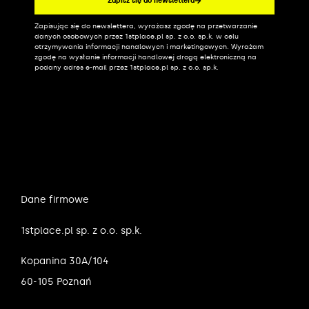
Zapisz się do newslettera
Zapisując się do newslettera, wyrażasz zgodę na przetwarzanie
Alternative:
danych osobowych przez 1stplace.pl sp. z o.o. sp.k. w celu
otrzymywania informacji handlowych i marketingowych. Wyrażam
zgodę na wysłanie informacji handlowej drogą elektroniczną na
podany adres e-mail przez 1stplace.pl sp. z o.o. sp.k.
Dane firmowe
1stplace.pl sp. z o.o. sp.k.
Kopanina 30A/104
60-105 Poznań