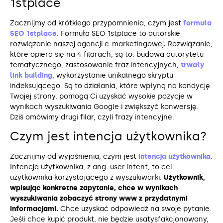
1stplace
Zacznijmy od krótkiego przypomnienia, czym jest
formuła
SEO 1stplace
. Formuła SEO 1stplace to autorskie
rozwiązanie naszej agencji e-marketingowej
.
Rozwiązanie,
które opiera się na 4 filarach, są to: budowa autorytetu
tematycznego, zastosowanie fraz intencyjnych,
trwały
link building
, wykorzystanie unikalnego skryptu
indeksującego. Są to działania, które wpłyną na kondycję
Twojej strony, pomogą Ci uzyskać wysokie pozycje w
wynikach wyszukiwania Google i zwiększyć konwersję.
Dziś omówimy drugi filar, czyli frazy intencyjne.
Czym jest intencja użytkownika?
Zacznijmy od wyjaśnienia, czym jest
intencja użytkownika
.
Intencja użytkownika, z ang. user intent, to cel
użytkownika korzystającego z wyszukiwarki.
Użytkownik,
wpisując konkretne zapytanie, chce w wynikach
wyszukiwania zobaczyć strony www z przydatnymi
informacjami.
Chce uzyskać odpowiedź na swoje pytanie.
Jeśli chce kupić produkt, nie będzie usatysfakcjonowany,