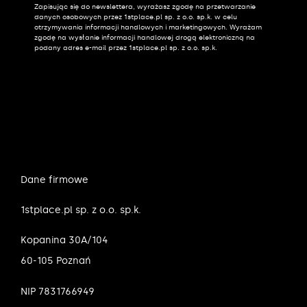
Zapisując się do newslettera, wyrażasz zgodę na przetwarzanie
Alternative:
danych osobowych przez 1stplace.pl sp. z o.o. sp.k. w celu
otrzymywania informacji handlowych i marketingowych. Wyrażam
zgodę na wysłanie informacji handlowej drogą elektroniczną na
podany adres e-mail przez 1stplace.pl sp. z o.o. sp.k.
Dane firmowe
1stplace.pl sp. z o.o. sp.k.
Kopanina 30A/104
60-105 Poznań
NIP 7831766949