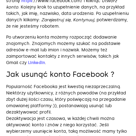
stronę
https
://www.facebook.com/ i kliknąć
Utwórz
konto
. Kolejny krok to uzupełnienie danych, na przykład
takich, jak imię, nazwisko, data urodzenia. Po uzupełnieniu
danych klikamy:
Zarejestruj się
,
Kontynuuj
, potwierdzamy,
że nie jesteśmy robotem.
Po utworzeniu konta możemy rozpocząć dodawanie
znajomych. Znajomych możemy szukać na podstawie
adresów e-mail lub imion i nazwisk. Możemy też
zaimportować kontakty z innych serwisów, takich jak
Gmail czy
LinkedIn
.
Jak usunąć konto Facebook ?
Popularność Facebooka jest kwestią niezaprzeczalną.
Niektórzy użytkownicy, z różnych powodów (na przykład
zbyt dużej ilości czasu, który poświęcają na przegadanie
omawianej platformy:)), postanawiają usunąć lub
dezaktywować profil.
Dezaktywacja jest czasowa, w każdej chwili można
aktywować konto i znów z niego korzystać. Jeśli
wybierzemy usunięcie konta, taką możliwość mamy tylko