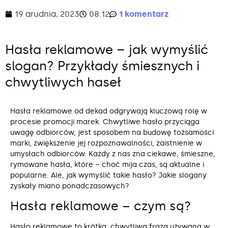
19 grudnia, 2023
08:12
1 komentarz
Hasła reklamowe – jak wymyślić
slogan? Przykłady śmiesznych i
chwytliwych haseł
Hasła reklamowe od dekad odgrywają kluczową rolę w
procesie promocji marek. Chwytliwe hasło przyciąga
uwagę odbiorców, jest sposobem na budowę tożsamości
marki, zwiększenie jej rozpoznawalności, zaistnienie w
umysłach odbiorców. Każdy z nas zna ciekawe, śmieszne,
rymowane hasła, które – choć mija czas, są aktualne i
popularne. Ale, jak wymyślić takie hasło? Jakie slogany
zyskały miano ponadczasowych?
Hasła reklamowe – czym są?
Hasło reklamowe to krótka, chwytliwa fraza używana w