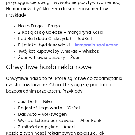
przyciągnięcie uwagi i wywołanie pozytywnych emocji.
Humor może być kluczem do serc konsumentów.
Przykłady:
No to Frugo – Frugo
Z Kasią ci się upiecze – margaryna Kasia
Red Bull doda Ci skrzydeł – RedBull
Pij mleko, będziesz wielki –
kampania społeczna
Twój kot kupowałby Whiskas – Whiskas
Żubr w trawie puszczy – Żubr.
Chwytliwe hasła reklamowe
Chwytliwe hasła to te, które są łatwe do zapamiętania i
często powtarzane. Charakteryzują się prostotą i
bezpośrednim przekazem. Przykłady:
Just Do It – Nike
Bo jesteś tego warta- L’Oréal
Das Auto – Volkswagen
Wyższa kultura bankowości – Alior Bank
Z miłości do piękna – Apart
Każde z tych haseł reklamowych pokazuje, jak