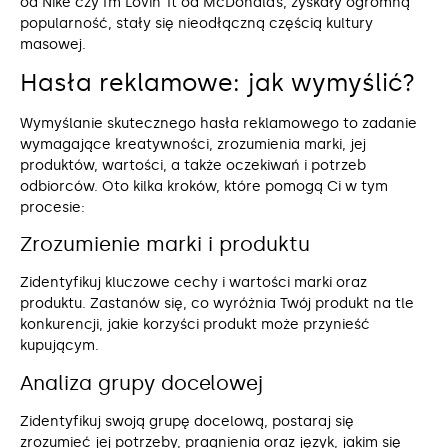
od Nike czy I’m Lovin’ It od McDonald’s, zyskały ogromną
popularność, stały się nieodłączną częścią kultury
masowej.
Hasła reklamowe: jak wymyślić?
Wymyślanie skutecznego hasła reklamowego to zadanie
wymagające kreatywności, zrozumienia marki, jej
produktów, wartości, a także oczekiwań i potrzeb
odbiorców. Oto kilka kroków, które pomogą Ci w tym
procesie:
Zrozumienie marki i produktu
Zidentyfikuj kluczowe cechy i wartości marki oraz
produktu. Zastanów się, co wyróżnia Twój produkt na tle
konkurencji, jakie korzyści produkt może przynieść
kupującym.
Analiza grupy docelowej
Zidentyfikuj swoją grupę docelową, postaraj się
zrozumieć jej potrzeby, pragnienia oraz język, jakim się