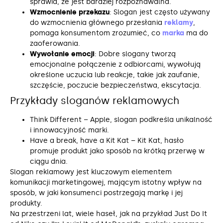
sprawia, że jest bardziej rozpoznawalna.
Wzmocnienie przekazu
: Slogan jest często używany
do wzmocnienia głównego przesłania
reklamy
,
pomaga konsumentom zrozumieć, co
marka
ma do
zaoferowania.
Wywołanie emocji
: Dobre slogany tworzą
emocjonalne połączenie z odbiorcami, wywołują
określone uczucia lub reakcje, takie jak zaufanie,
szczęście, poczucie bezpieczeństwa, ekscytacja.
Przykłady sloganów reklamowych
Think Different – Apple, slogan podkreśla unikalność
i innowacyjność marki.
Have a break, have a Kit Kat – Kit Kat, hasło
promuje produkt jako sposób na krótką przerwę w
ciągu dnia.
Slogan reklamowy jest kluczowym elementem
komunikacji marketingowej, mającym istotny wpływ na
sposób, w jaki konsumenci postrzegają markę i jej
produkty.
Na przestrzeni lat, wiele haseł, jak na przykład Just Do It