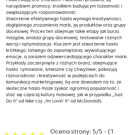
narzędziem promocji, środkiem budującym tożsamość i
zwiększającym rozpoznawalność.
Stworzenie efektywnego hasła wymaga kreatywności,
dogłębnego zrozumienia marki, jej produktów oraz grupy
docelowej. Proces ten obejmuje takie etapy jak burza
mózgów, analiza grupy docelowej, testowanie różnych
wersji i optymalizacja. Kluczem jest stworzenie hasła
krótkiego, łatwego do zapamiętania, wywołującego
emocje, a zarazem odzwierciedlającego charakter marki.
Przykłady zaczerpnięte z różnych branż, obejmujące
hasła rymowane, śmieszne czy chwytliwe, pokazują
różnorodność i kreatywność w podejściach do
komunikacji marketingowej. Są one dowodem na to, że
skuteczne hasło może zyskać ogromną popularność i
stać się częścią kultury masowej, jak w przypadku „Just
Do It” od Nike czy „I’m Lovin’ It” od McDonald’s.
Ocena strony: 5/5 - (1