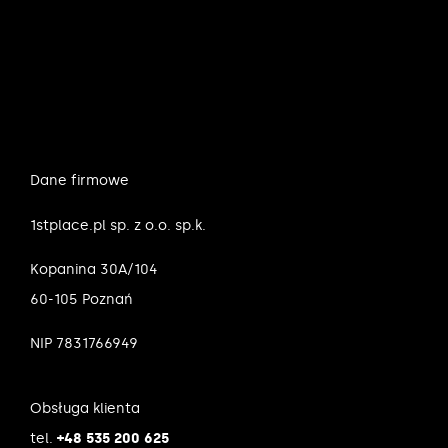
Dane firmowe
1stplace.pl sp. z o.o. sp.k.
Kopanina 30A/104
60-105 Poznań
NIP 7831766949
Obsługa klienta
tel.
+48 535 200 625