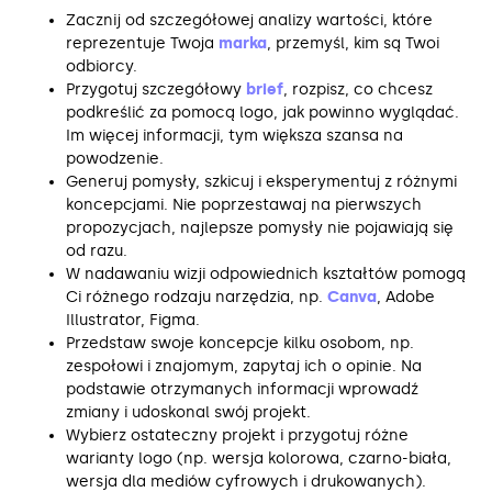
Zacznij od szczegółowej analizy wartości, które
reprezentuje Twoja
marka
, przemyśl, kim są Twoi
odbiorcy.
Przygotuj szczegółowy
brief
, rozpisz, co chcesz
podkreślić za pomocą logo, jak powinno wyglądać.
Im więcej informacji, tym większa szansa na
powodzenie.
Generuj pomysły, szkicuj i eksperymentuj z różnymi
koncepcjami. Nie poprzestawaj na pierwszych
propozycjach, najlepsze pomysły nie pojawiają się
od razu.
W nadawaniu wizji odpowiednich kształtów pomogą
Ci różnego rodzaju narzędzia, np.
Canva
, Adobe
Illustrator, Figma.
Przedstaw swoje koncepcje kilku osobom, np.
zespołowi i znajomym, zapytaj ich o opinie. Na
podstawie otrzymanych informacji wprowadź
zmiany i udoskonal swój projekt.
Wybierz ostateczny projekt i przygotuj różne
warianty logo (np. wersja kolorowa, czarno-biała,
wersja dla mediów cyfrowych i drukowanych).