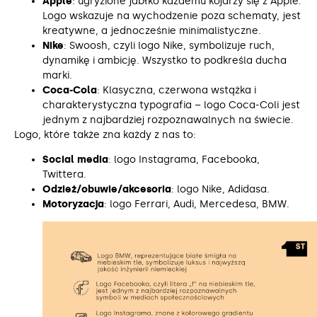
Apple
: ugryzione jabłko każdemu kojarzy się z Apple.
Logo wskazuje na wychodzenie poza schematy, jest
kreatywne, a jednocześnie minimalistyczne.
Nike
: Swoosh, czyli logo Nike, symbolizuje ruch,
dynamikę i ambicję. Wszystko to podkreśla ducha
marki.
Coca-Cola
: Klasyczna, czerwona wstążka i
charakterystyczna typografia – logo Coca-Coli jest
jednym z najbardziej rozpoznawalnych na świecie.
Logo, które także zna każdy z nas to:
Social media
: logo Instagrama, Facebooka,
Twittera.
Odzież/obuwie/akcesoria
: logo Nike, Adidasa.
Motoryzacja
: logo Ferrari, Audi, Mercedesa, BMW.