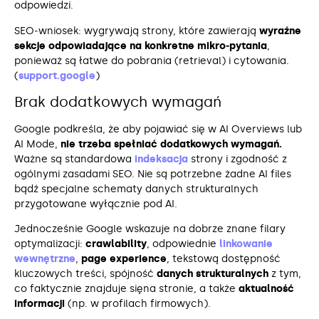
odpowiedzi.
SEO‑wniosek: wygrywają strony, które zawierają
wyraźne
sekcje odpowiadające na konkretne mikro‑pytania
,
ponieważ są łatwe do pobrania (retrieval) i cytowania.
(
support.google
)
Brak dodatkowych wymagań
Google podkreśla, że aby pojawiać się w AI Overviews lub
AI Mode,
nie trzeba spełniać dodatkowych wymagań.
Ważne są standardowa
indeksacja
strony i zgodność z
ogólnymi zasadami SEO. Nie są potrzebne żadne AI files
bądź specjalne schematy danych strukturalnych
przygotowane wyłącznie pod AI.
Jednocześnie Google wskazuje na dobrze znane filary
optymalizacji:
crawlability
, odpowiednie
linkowanie
wewnętrzne
,
page experience
, tekstową dostępność
kluczowych treści, spójność
danych strukturalnych
z tym,
co faktycznie znajduje sięna stronie, a także
aktualność
informacji
(np. w profilach firmowych).