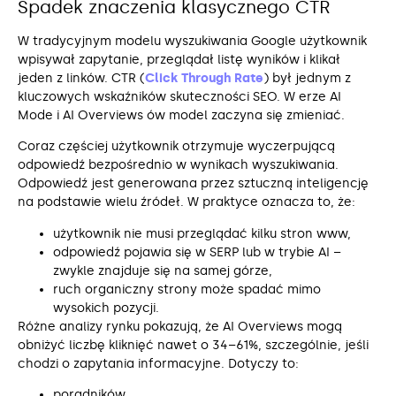
Spadek znaczenia klasycznego CTR
W tradycyjnym modelu wyszukiwania Google użytkownik
wpisywał zapytanie, przeglądał listę wyników i klikał
jeden z linków. CTR (
Click Through Rate
) był jednym z
kluczowych wskaźników skuteczności SEO. W erze AI
Mode i AI Overviews ów model zaczyna się zmieniać.
Coraz częściej użytkownik otrzymuje wyczerpującą
odpowiedź bezpośrednio w wynikach wyszukiwania.
Odpowiedź jest generowana przez sztuczną inteligencję
na podstawie wielu źródeł. W praktyce oznacza to, że:
użytkownik nie musi przeglądać kilku stron www,
odpowiedź pojawia się w SERP lub w trybie AI –
zwykle znajduje się na samej górze,
ruch organiczny strony może spadać mimo
wysokich pozycji.
Różne analizy rynku pokazują, że AI Overviews mogą
obniżyć liczbę kliknięć nawet o 34–61%, szczególnie, jeśli
chodzi o zapytania informacyjne. Dotyczy to:
poradników,