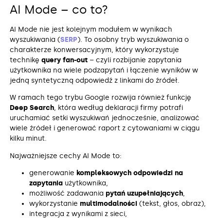
AI Mode – co to?
AI Mode nie jest kolejnym modułem w wynikach
wyszukiwania (
SERP
). To osobny tryb wyszukiwania o
charakterze konwersacyjnym, który wykorzystuje
technikę
query fan-out
– czyli rozbijanie zapytania
użytkownika na wiele podzapytań i łączenie wyników w
jedną syntetyczną odpowiedź z linkami do źródeł.
W ramach tego trybu Google rozwija również funkcję
Deep Search
, która według deklaracji firmy potrafi
uruchamiać setki wyszukiwań jednocześnie, analizować
wiele źródeł i generować raport z cytowaniami w ciągu
kilku minut.
Najważniejsze cechy AI Mode to:
generowanie
kompleksowych odpowiedzi na
zapytania
użytkownika,
możliwość zadawania
pytań uzupełniających
,
wykorzystanie
multimodalności
(tekst, głos, obraz),
integracja z wynikami z sieci,