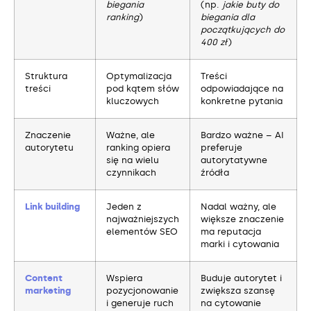
biegania
(np.
jakie buty do
ranking
)
biegania dla
początkujących do
400 zł
)
Struktura
Optymalizacja
Treści
treści
pod kątem słów
odpowiadające na
kluczowych
konkretne pytania
Znaczenie
Ważne, ale
Bardzo ważne – AI
autorytetu
ranking opiera
preferuje
się na wielu
autorytatywne
czynnikach
źródła
Link building
Jeden z
Nadal ważny, ale
najważniejszych
większe znaczenie
elementów SEO
ma reputacja
marki i cytowania
Content
Wspiera
Buduje autorytet i
marketing
pozycjonowanie
zwiększa szansę
i generuje ruch
na cytowanie