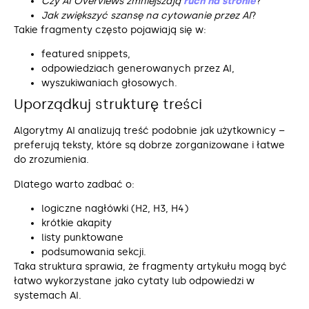
Czy AI Overviews zmniejszają
ruch na stronie
?
Jak zwiększyć szansę na cytowanie przez AI
?
Takie fragmenty często pojawiają się w:
featured snippets,
odpowiedziach generowanych przez AI,
wyszukiwaniach głosowych.
Uporządkuj strukturę treści
Algorytmy AI analizują treść podobnie jak użytkownicy –
preferują teksty, które są dobrze zorganizowane i łatwe
do zrozumienia.
Dlatego warto zadbać o:
logiczne nagłówki (H2, H3, H4)
krótkie akapity
listy punktowane
podsumowania sekcji.
Taka struktura sprawia, że fragmenty artykułu mogą być
łatwo wykorzystane jako cytaty lub odpowiedzi w
systemach AI.