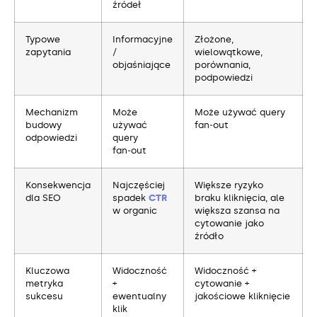
źródeł
Typowe
Informacyjne
Złożone,
zapytania
/
wielowątkowe,
objaśniające
porównania,
podpowiedzi
Mechanizm
Może
Może używać query
budowy
używać
fan‑out
odpowiedzi
query
fan‑out
Konsekwencja
Najczęściej
Większe ryzyko
dla SEO
spadek
CTR
braku kliknięcia, ale
w organic
większa szansa na
cytowanie jako
źródło
Kluczowa
Widoczność
Widoczność +
metryka
+
cytowanie +
sukcesu
ewentualny
jakościowe kliknięcie
klik