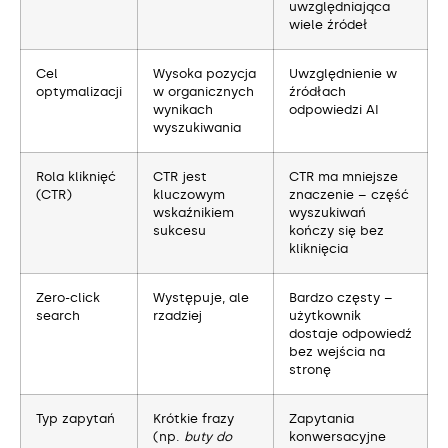
uwzględniająca
wiele źródeł
Cel
Wysoka pozycja
Uwzględnienie w
optymalizacji
w organicznych
źródłach
wynikach
odpowiedzi AI
wyszukiwania
Rola kliknięć
CTR jest
CTR ma mniejsze
(CTR)
kluczowym
znaczenie – część
wskaźnikiem
wyszukiwań
sukcesu
kończy się bez
kliknięcia
Zero-click
Występuje, ale
Bardzo częsty –
search
rzadziej
użytkownik
dostaje odpowiedź
bez wejścia na
stronę
Typ zapytań
Krótkie frazy
Zapytania
(np.
buty do
konwersacyjne