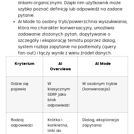
linkami organicznymi. Dzięki nim użytkownik może
szybko poznać definicję lub odpowiedź na zadane
pytanie.
AI Mode to osobny tryb/powierzchnia wyszukiwania,
która ma charakter konwersacyjny, umożliwia
zadawanie złożonych pytań, dopytywanie o
szczegóły i eksplorację tematu poprzez dialog;
system rozbija zapytanie na podtematy (query
fan‑out) i łączy wyniki z wielu źródeł danych.
Kryterium
AI
AI Mode
Overviews
Gdzie się
W
W osobnym trybie
pojawia
klasycznym
(konwersacja)
SERP jako
blok
odpowiedzi
Rodzaj
Krótka i
Dialog, eksploracja
odpowiedzi
konkretna,
zapytania
linki do