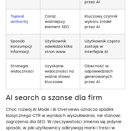
przez AI
Topical
Coraz
Kluczowy czynnik
authority
ważniejszy
wyboru źródeł
element SEO
przez AI
Sposób
Użytkownik
Użytkownik często
konsumpcji
odwiedza kilka
zostaje w
informacji
stron www
interfejsie AI
Strategia
Uzyskanie
Obecność w
widoczności
widoczności na
odpowiedziach
ważne słowa
generowanych
kluczowe
przez AI
AI search a szanse dla firm
Choć rozwój AI Mode i AI Overviews oznacza spadek
klasycznego CTR w wynikach wyszukiwania, nie stanowi
zagrożenia dla SEO. W rzeczywistości zmienia się jedynie
sposób, w jaki użytkownicy odkrywają marki i treści w