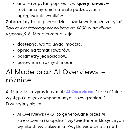
analiza zapytań poprzez tzw.
query fan-out
–
rozbijanie pytania na wiele podzapytań i
agregowanie wyników.
Zobrazujmy to na przykładzie – użytkownik może zapytać:
J
aki rower trekkingowy wybrać do 4000 zł na długie
wyprawy
? AI Mode przeanalizuje:
dostępne, warte uwagi modele,
opinie na temat rowerów,
parametry jednośladów,
porównania różnych modeli.
AI Mode oraz AI Overviews –
różnice
AI Mode jest czymś innym niż
AI Overviews
. Jakie różnice
występują między wspomnianymi rozwiązaniami?
Przyjrzyjmy się im.
AI Overviews (AIO) to generowane przez AI
streszczenia (snapshot) wyświetlane w klasycznych
wynikach wyszukiwania. Zwykle widoczne są nad