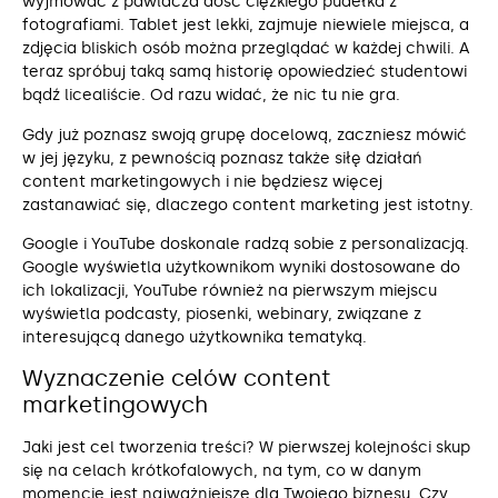
wyjmować z pawlacza dość ciężkiego pudełka z
fotografiami. Tablet jest lekki, zajmuje niewiele miejsca, a
zdjęcia bliskich osób można przeglądać w każdej chwili. A
teraz spróbuj taką samą historię opowiedzieć studentowi
bądź licealiście. Od razu widać, że nic tu nie gra.
Gdy już poznasz swoją grupę docelową, zaczniesz mówić
w jej języku, z pewnością poznasz także siłę działań
content marketingowych i nie będziesz więcej
zastanawiać się, dlaczego content marketing jest istotny.
Google i YouTube doskonale radzą sobie z personalizacją.
Google wyświetla użytkownikom wyniki dostosowane do
ich lokalizacji, YouTube również na pierwszym miejscu
wyświetla podcasty, piosenki, webinary, związane z
interesującą danego użytkownika tematyką.
Wyznaczenie celów content
marketingowych
Jaki jest cel tworzenia treści? W pierwszej kolejności skup
się na celach krótkofalowych, na tym, co w danym
momencie jest najważniejsze dla Twojego biznesu. Czy