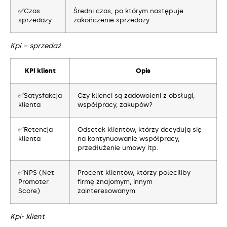
✅Czas
Średni czas, po którym następuje
sprzedaży
zakończenie sprzedaży
Kpi – sprzedaż
KPI klient
Opis
✅Satysfakcja
Czy klienci są zadowoleni z obsługi,
klienta
współpracy, zakupów?
✅Retencja
Odsetek klientów, którzy decydują się
klienta
na kontynuowanie współpracy,
przedłużenie umowy itp.
✅NPS (Net
Procent klientów, którzy poleciliby
Promoter
firmę znajomym, innym
Score)
zainteresowanym
Kpi- klient