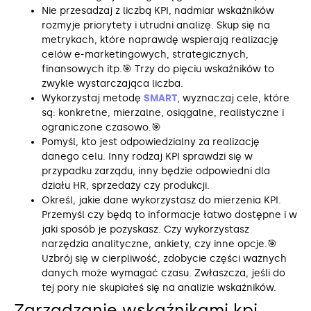
Nie przesadzaj z liczbą KPI, nadmiar wskaźników
rozmyje priorytety i utrudni analizę. Skup się na
metrykach, które naprawdę wspierają realizację
celów e-marketingowych, strategicznych,
finansowych itp.🎯 Trzy do pięciu wskaźników to
zwykle wystarczająca liczba.
Wykorzystaj metodę
SMART
, wyznaczaj cele, które
są: konkretne, mierzalne, osiągalne, realistyczne i
ograniczone czasowo.🎯
Pomyśl, kto jest odpowiedzialny za realizację
danego celu. Inny rodzaj KPI sprawdzi się w
przypadku zarządu, inny będzie odpowiedni dla
działu HR, sprzedaży czy produkcji.
Określ, jakie dane wykorzystasz do mierzenia KPI.
Przemyśl czy będą to informacje łatwo dostępne i w
jaki sposób je pozyskasz. Czy wykorzystasz
narzędzia analityczne, ankiety, czy inne opcje.🎯
Uzbrój się w cierpliwość, zdobycie części ważnych
danych może wymagać czasu. Zwłaszcza, jeśli do
tej pory nie skupiałeś się na analizie wskaźników.
Zarządzanie wskaźnikami kpi