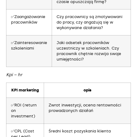
czasie opuszczają firmę?
✅Zaangażowanie
Czy pracownicy są zmotywowani
pracowników
do pracy, czy angażują się w
wykonywane działania?
✅Zainteresowanie
Jaki odsetek pracowników
szkoleniami
uczestniczy w szkoleniach. Czy
pracownik chętnie rozwija swoje
umiejętności?
Kpi – hr
KPI marketing
opis
✅ROI (return
Zwrot inwestycji, ocena rentowności
on
prowadzonych działań
investment)
✅CPL (Cost
Średni koszt pozyskania klienta
per Lead)