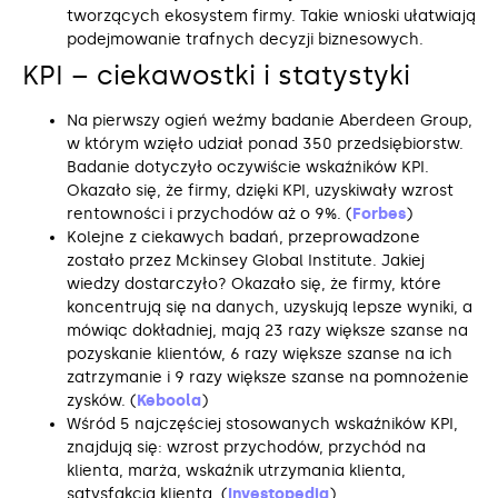
tworzących ekosystem firmy. Takie wnioski ułatwiają
podejmowanie trafnych decyzji biznesowych.
KPI – ciekawostki i statystyki
Na pierwszy ogień weźmy badanie Aberdeen Group,
w którym wzięło udział ponad 350 przedsiębiorstw.
Badanie dotyczyło oczywiście wskaźników KPI.
Okazało się, że firmy, dzięki KPI, uzyskiwały wzrost
rentowności i przychodów aż o 9%. (
Forbes
)
Kolejne z ciekawych badań, przeprowadzone
zostało przez Mckinsey Global Institute. Jakiej
wiedzy dostarczyło? Okazało się, że firmy, które
koncentrują się na danych, uzyskują lepsze wyniki, a
mówiąc dokładniej, mają 23 razy większe szanse na
pozyskanie klientów, 6 razy większe szanse na ich
zatrzymanie i 9 razy większe szanse na pomnożenie
zysków. (
Keboola
)
Wśród 5 najczęściej stosowanych wskaźników KPI,
znajdują się: wzrost przychodów, przychód na
klienta, marża, wskaźnik utrzymania klienta,
satysfakcja klienta. (
Investopedia
)