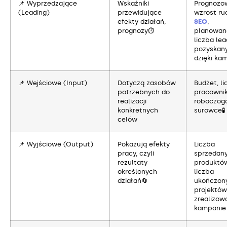
📌 Wyprzedzające
Wskaźniki
Prognozo
(Leading)
przewidujące
wzrost ru
efekty działań,
SEO
,
prognozy⏱️
planowan
liczba le
pozyskan
dzięki ka
📌 Wejściowe (Input)
Dotyczą zasobów
Budżet, li
potrzebnych do
pracowni
realizacji
roboczogo
konkretnych
surowce🧪
celów
📌 Wyjściowe (Output)
Pokazują efekty
Liczba
pracy, czyli
sprzedan
rezultaty
produktów
określonych
liczba
działań🔄
ukończon
projektów
zrealizow
kampanie