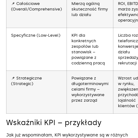
📌 Całościowe
Mierzą ogólną
ROI, EBITD
(Overall/Comprehensive)
skuteczność firmy
marża zys
lub działu
efektywn
operacyjn
Specyficzne (Low-Level)
KPI dla
Liczba r
konkretnych
telefonic
zespołów lub
konwersj
stanowisk –
działu
powiązane z
sprzedaży
codzienną pracą
rekrutacji
📌 Strategiczne
Powiązane z
Wzrost ud
(Strategic)
długoterminowymi
w rynku,
celami firmy –
zwiększen
wykorzystywane
przychod
przez zarząd
lojalność
klientów 
Wskaźniki KPI – przykłady
Jak już wspominałam, KPI wykorzystywane są w różnych