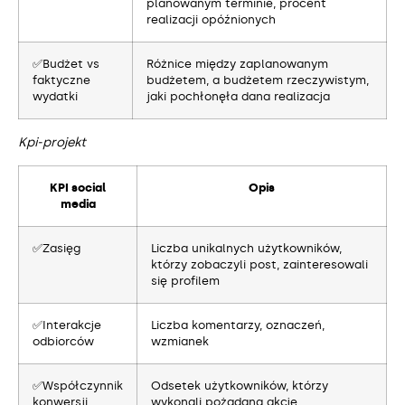
planowanym terminie, procent
realizacji opóźnionych
✅Budżet vs
Różnice między zaplanowanym
faktyczne
budżetem, a budżetem rzeczywistym,
wydatki
jaki pochłonęła dana realizacja
Kpi-projekt
KPI social
Opis
media
✅Zasięg
Liczba unikalnych użytkowników,
którzy zobaczyli post, zainteresowali
się profilem
✅Interakcje
Liczba komentarzy, oznaczeń,
odbiorców
wzmianek
✅Współczynnik
Odsetek użytkowników, którzy
konwersji
wykonali pożądaną akcję