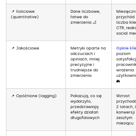
📌 Ilościowe
Dane liczbowe,
Miesięczn
(quantitative)
łatwe do
przychód 
zmierzenia 📐
liczba kli
CTR, reak
social me
📌 Jakościowe
Metryki oparte na
Opinie kl
odczuciach i
poziom
opiniach, mniej
satysfakcj
precyzyjne i
pracowni
trudniejsze do
wrażenia
zmierzenia
użytkown
👥
📌 Opóźnione (lagging)
Pokazują, co się
Wzrost
wydarzyło,
przychod
przedstawiają
2 latach, 
efekty działań
konwersji
długofalowych
zeszłym
miesiącu