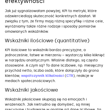
efektywności
Jak już sygnalizowałam powyżej, KPI to metryki, które
odzwierciedlają skuteczność konkretnych działań. W
związku z tym, że firmy mają różną specyfikę i różne cele,
wyróżniamy także różne rodzaje i sposoby pomiarów
omawianych wskaźników.
Wskaźniki ilościowe (quantitative)
KPI ilościowe to wskaźniki bardzo precyzyjne, a
jednocześnie, łatwe w mierzeniu – wystarczy kilka kliknięć
w narzędziu analitycznym. Właśnie dlatego, są często
stosowane. A czym są? To dane liczbowe, np. miesięczny
przychód netto, liczba osób, które dołączyły do grona
klientów,
współczynnik klikalności
(
CTR
), reakcje w
mediach społecznościowych.
Wskaźniki jakościowe
Wskaźniki jakościowe skupiają się na emocjach i
wrażeniach. Jak nietrudno się domyśleć, są mniej
precyzyjne i trudniejsze w analizie niż dane liczbowe. Są