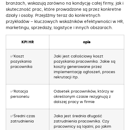
branżach, wskazują zarówno na kondycję całej firmy, jak i
skuteczność prac, które prowadzone są przez konkretne
działy i osoby. Przejdźmy teraz do konkretnych
przykładów – kluczowych wskaźników efektywności w HR,
marketingu, sprzedaży, logistyce i innych obszarach.
KPI HR
opis
✅Koszt
Jaki jest całościowy koszt
pozyskania
pozyskania pracownika. Jakie są
pracownika
koszty generowane przez
implementację ogłoszeń, proces
rekrutacji itp.
✅Rotacja
Odsetek pracowników, którzy w
personelu
określonym czasie rezygnują z
dalszej pracy w firmie
✅Średni czas
Jaka jest średnia długość
zatrudnienia
zatrudnienia pracownika. Czy
pracownicy są lojalni, po jakim