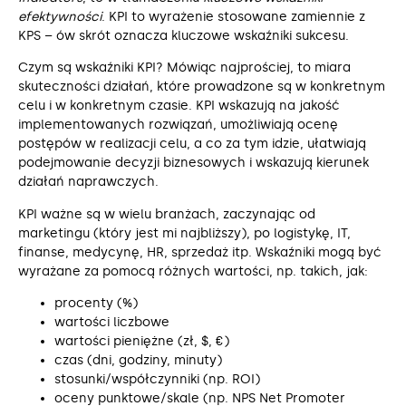
efektywności
. KPI to wyrażenie stosowane zamiennie z
KPS – ów skrót oznacza kluczowe wskaźniki sukcesu.
Czym są wskaźniki KPI? Mówiąc najprościej, to miara
skuteczności działań, które prowadzone są w konkretnym
celu i w konkretnym czasie. KPI wskazują na jakość
implementowanych rozwiązań, umożliwiają ocenę
postępów w realizacji celu, a co za tym idzie, ułatwiają
podejmowanie decyzji biznesowych i wskazują kierunek
działań naprawczych.
KPI ważne są w wielu branżach, zaczynając od
marketingu (który jest mi najbliższy), po logistykę, IT,
finanse, medycynę, HR, sprzedaż itp. Wskaźniki mogą być
wyrażane za pomocą różnych wartości, np. takich, jak:
procenty (%)
wartości liczbowe
wartości pieniężne (zł, $, €)
czas (dni, godziny, minuty)
stosunki/współczynniki (np. ROI)
oceny punktowe/skale (np. NPS Net Promoter