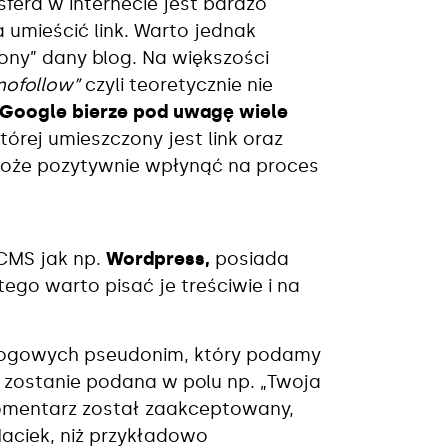
sfera w internecie jest bardzo
umieścić link. Warto jednak
ony” dany blog. Na większości
nofollow”
czyli teoretycznie nie
Google bierze pod uwagę wiele
tórej umieszczony jest link oraz
może pozytywnie wpłynąć na proces
CMS jak np.
Wordpress,
posiada
go warto pisać je treściwie i na
logowych pseudonim, który podamy
a zostanie podana w polu np. „Twoja
 komentarz został zaakceptowany,
aciek, niż przykładowo