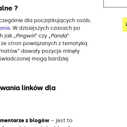
alne ?
czególnie dla początkujących osób,
anie
. W dzisiejszych czasach po
 jak „
Pingwin
” czy
„Panda
”
o ze stron powiązanych z tematyką
tomatów” dawały pozycje minęły
świadczonej mogą bardziej
wania linków dla
mentarze z blogów
–
jest to