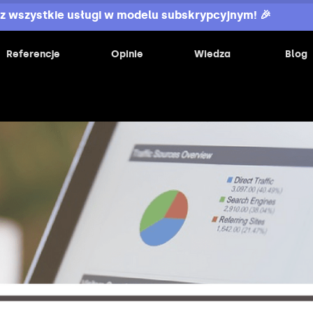
z wszystkie usługi w modelu subskrypcyjnym! 🎉
Referencje
Opinie
Wiedza
Blog