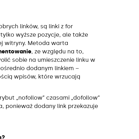
ch linków, są linki z for
tylko wyższe pozycje, ale także
j witryny. Metoda warta
omentowanie
, ze względu na to,
olić sobie na umieszczenie linku w
pośrednio dodanym linkiem –
ością wpisów, które wrzucają
trybut „nofollow” czasami „dofollow”
na, ponieważ dodany link przekazuje
h?