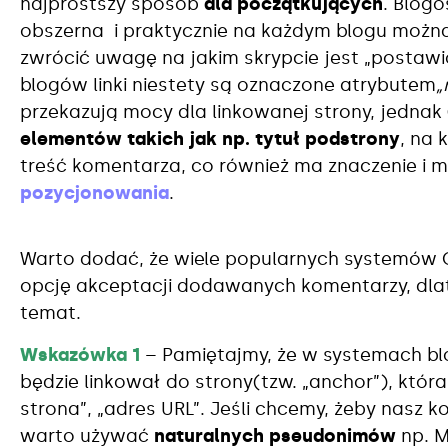
najprostszy sposób
dla początkujących
. Blogo
obszerna i praktycznie na każdym blogu można 
zwrócić uwagę na jakim skrypcie jest „postawi
blogów linki niestety są oznaczone atrybutem
„
przekazują mocy dla linkowanej strony, jednak
elementów takich jak np. tytuł podstrony
,
na k
treść komentarza, co również ma znaczenie i 
pozycjonowania
.
Warto dodać, że wiele popularnych systemów 
opcję akceptacji dodawanych komentarzy, dlate
temat.
Wskazówka 1
– Pamiętajmy, że w systemach b
będzie linkował do strony(tzw. „anchor”), któr
strona”, „adres URL”. Jeśli chcemy, żeby nasz
warto używać
naturalnych pseudonimów
np. M