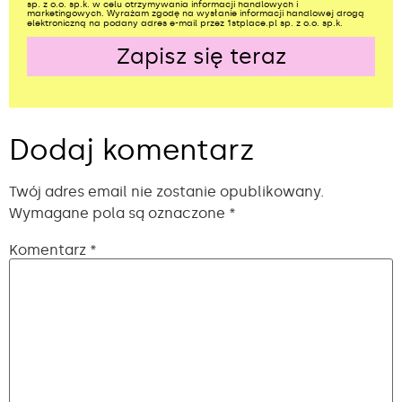
sp. z o.o. sp.k. w celu otrzymywania informacji handlowych i
marketingowych. Wyrażam zgodę na wysłanie informacji handlowej drogą
elektroniczną na podany adres e-mail przez 1stplace.pl sp. z o.o. sp.k.
Zapisz się teraz
Alternative:
Dodaj komentarz
Twój adres email nie zostanie opublikowany.
Wymagane pola są oznaczone
*
Komentarz
*