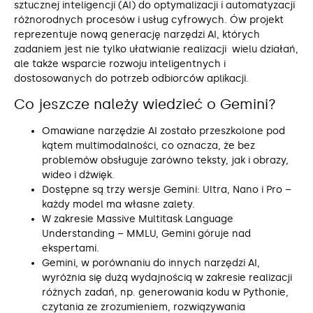
sztucznej inteligencji (AI) do optymalizacji i automatyzacji
różnorodnych procesów i usług cyfrowych. Ów projekt
reprezentuje nową generację narzędzi AI, których
zadaniem jest nie tylko ułatwianie realizacji wielu działań,
ale także wsparcie rozwoju inteligentnych i
dostosowanych do potrzeb odbiorców aplikacji.
Co jeszcze należy wiedzieć o Gemini?
Omawiane narzędzie AI zostało przeszkolone pod
kątem multimodalności, co oznacza, że bez
problemów obsługuje zarówno teksty, jak i obrazy,
wideo i dźwięk.
Dostępne są trzy wersje Gemini: Ultra, Nano i Pro –
każdy model ma własne zalety.
W zakresie Massive Multitask Language
Understanding – MMLU, Gemini góruje nad
ekspertami.
Gemini, w porównaniu do innych narzędzi AI,
wyróżnia się dużą wydajnością w zakresie realizacji
różnych zadań, np. generowania kodu w Pythonie,
czytania ze zrozumieniem, rozwiązywania