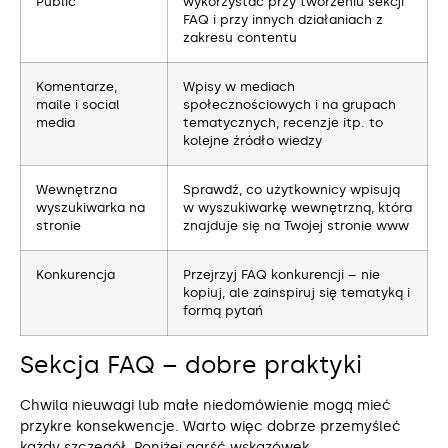
Public
wykorzystać przy tworzeniu sekcji
FAQ i przy innych działaniach z
zakresu contentu
Komentarze,
Wpisy w mediach
maile i social
społecznościowych i na grupach
media
tematycznych, recenzje itp. to
kolejne źródło wiedzy
Wewnętrzna
Sprawdź, co użytkownicy wpisują
wyszukiwarka na
w wyszukiwarkę wewnętrzną, która
stronie
znajduje się na Twojej stronie www
Konkurencja
Przejrzyj FAQ konkurencji – nie
kopiuj, ale zainspiruj się tematyką i
formą pytań
Sekcja FAQ – dobre praktyki
Chwila nieuwagi lub małe niedomówienie mogą mieć
przykre konsekwencje. Warto więc dobrze przemyśleć
każdy szczegół. Poniżej garść wskazówek.