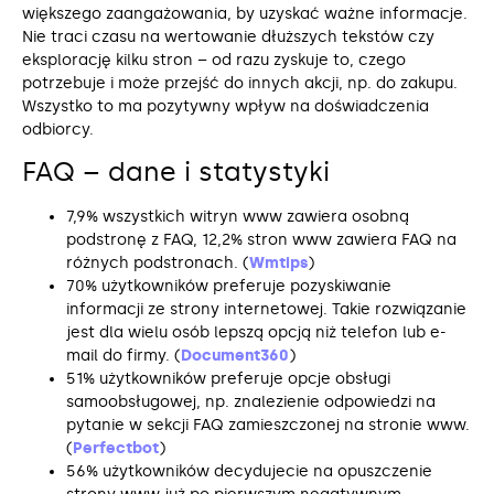
większego zaangażowania, by uzyskać ważne informacje.
Nie traci czasu na wertowanie dłuższych tekstów czy
eksplorację kilku stron – od razu zyskuje to, czego
potrzebuje i może przejść do innych akcji, np. do zakupu.
Wszystko to ma pozytywny wpływ na doświadczenia
odbiorcy.
FAQ – dane i statystyki
7,9% wszystkich witryn www zawiera osobną
podstronę z FAQ, 12,2% stron www zawiera FAQ na
różnych podstronach. (
Wmtips
)
70% użytkowników preferuje pozyskiwanie
informacji ze strony internetowej. Takie rozwiązanie
jest dla wielu osób lepszą opcją niż telefon lub e-
mail do firmy. (
Document360
)
51% użytkowników preferuje opcje obsługi
samoobsługowej, np. znalezienie odpowiedzi na
pytanie w sekcji FAQ zamieszczonej na stronie www.
(
Perfectbot
)
56% użytkowników decydujecie na opuszczenie