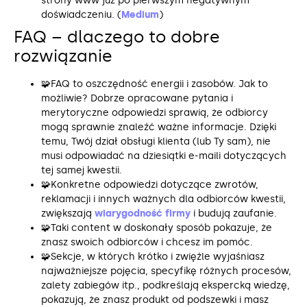
strony www już po pierwszym negatywnym
doświadczeniu. (
Medium
)
FAQ – dlaczego to dobre
rozwiązanie
🧩FAQ to oszczędność energii i zasobów. Jak to
możliwie? Dobrze opracowane pytania i
merytoryczne odpowiedzi sprawią, że odbiorcy
mogą sprawnie znaleźć ważne informacje. Dzięki
temu, Twój dział obsługi klienta (lub Ty sam), nie
musi odpowiadać na dziesiątki e-maili dotyczących
tej samej kwestii.
🧩Konkretne odpowiedzi dotyczące zwrotów,
reklamacji i innych ważnych dla odbiorców kwestii,
zwiększają
wiarygodność firmy
i budują zaufanie.
🧩Taki content w doskonały sposób pokazuje, że
znasz swoich odbiorców i chcesz im pomóc.
🧩Sekcje, w których krótko i zwięźle wyjaśniasz
najważniejsze pojęcia, specyfikę różnych procesów,
zalety zabiegów itp., podkreślają ekspercką wiedzę,
pokazują, że znasz produkt od podszewki i masz