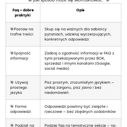
w jaki sposób może się skontaktować. 🎯
Faq – dobre
Opis
praktyki
🎯Postaw na
Skup się na ważnych dla odbiorcy
trafne treści
pytaniach, udzielaj wyczerpujących,
konkretnych odpowiedzi
🎯Spójność
Zadbaj o zgodność informacji w FAQ z
informacji
tymi przekazywanymi przez BOK,
sprzedaż i innymi kanałami (Google,
social media)
🎯 Używaj
Pisz prostym, zrozumiałym językiem –
prostego
unikaj żargonu, pisz jasno i bez
jezyka
niedomówień.
🎯 Forma
Odpowiedzi powinny być zwięzłe i
odpowiedzi
rzeczowe – bez zbędnych ozdobników
🎯 Podział na
Podziej faq na tematyczne sekcje – np.