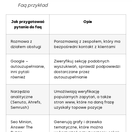
Faq przykład
Jak przygotować
Opis
pytania do faq
Rozmowa z
Porozmawiaj z zespołem, który ma
działem obsługi
bezpośredni kontakt z klientami
Google –
Zweryfikuj sekcję podobnych
autouzupełnianie,
wyszukiwań, sprawdź podpowiedzi
inni pytali
dostarczane przez
również
autouzupełnianie
Narzędzia
Umożliwiają weryfikację
analityczne
popularnych zapytań, a także
(Senuto, Ahrefs,
stron www, które na daną frazę
Semrush)
uzyskały topowe pozycje
Seo Minion,
Generują grafy i drzewka
Answer The
tematyczne, które można