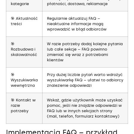
kategorie
płatności, dostawa, reklamacje
🎯 Aktualność
Regularnie aktualizuj FAQ –
treści
nieaktualne informacje mogą
wprowadzić w błąd odbiorców
🎯
W razie potrzeby dodaj kolejne pytania
Rozbudowa i
lub całe sekcje – FAQ powinno
skalowalność
zmieniać się wraz z potrzebami
klientów
🎯
Przy dużej liczbie pytań warto wdrożyć
Wyszukiwarka
wyszukiwarkę FAQ – ułatwi to odbiorcy
wewnętrzna
znalezienie odpowiedzi
🎯 Kontakt w
Wskaż, gdzie użytkownik może uzyskać
razie
pomoc, jeśli nie znajdzie odpowiedzi w
potrzeby
FAQ lub w innych sekcjach strony
(mail, telefon, formularz kontaktowy)
Implementacja FAQ – przykład