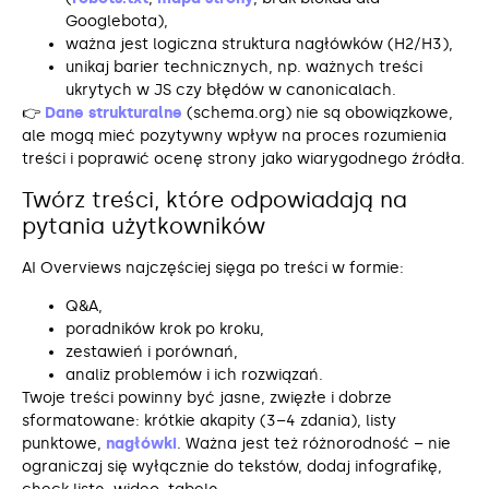
Googlebota),
ważna jest logiczna struktura nagłówków (H2/H3),
unikaj barier technicznych, np. ważnych treści
ukrytych w JS czy błędów w canonicalach.
👉
Dane strukturalne
(schema.org) nie są obowiązkowe,
ale mogą mieć pozytywny wpływ na proces rozumienia
treści i poprawić ocenę strony jako wiarygodnego źródła.
Twórz treści, które odpowiadają na
pytania użytkowników
AI Overviews najczęściej sięga po treści w formie:
Q&A,
poradników krok po kroku,
zestawień i porównań,
analiz problemów i ich rozwiązań.
Twoje treści powinny być jasne, zwięzłe i dobrze
sformatowane: krótkie akapity (3–4 zdania), listy
punktowe,
nagłówki
. Ważna jest też różnorodność – nie
ograniczaj się wyłącznie do tekstów, dodaj infografikę,