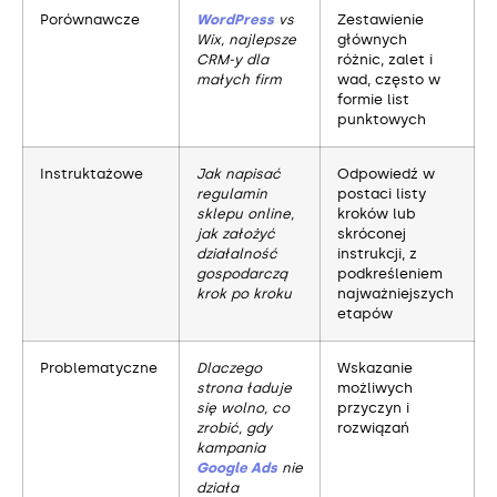
Porównawcze
WordPress
vs
Zestawienie
Wix, najlepsze
głównych
CRM-y dla
różnic, zalet i
małych firm
wad, często w
formie list
punktowych
Instruktażowe
Jak napisać
Odpowiedź w
regulamin
postaci listy
sklepu online,
kroków lub
jak założyć
skróconej
działalność
instrukcji, z
gospodarczą
podkreśleniem
krok po kroku
najważniejszych
etapów
Problematyczne
Dlaczego
Wskazanie
strona ładuje
możliwych
się wolno, co
przyczyn i
zrobić, gdy
rozwiązań
kampania
Google Ads
nie
działa