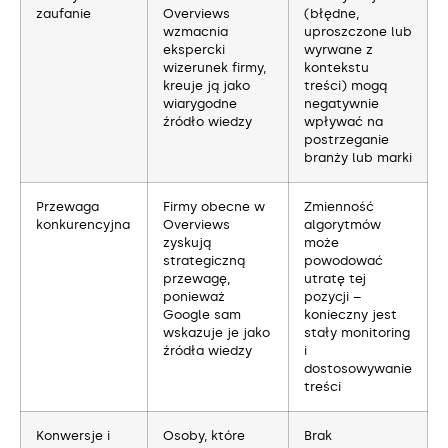
zaufanie
Overviews
(błędne,
wzmacnia
uproszczone lub
ekspercki
wyrwane z
wizerunek firmy,
kontekstu
kreuje ją jako
treści) mogą
wiarygodne
negatywnie
źródło wiedzy
wpływać na
postrzeganie
branży lub marki
Przewaga
Firmy obecne w
Zmienność
konkurencyjna
Overviews
algorytmów
zyskują
może
strategiczną
powodować
przewagę,
utratę tej
ponieważ
pozycji –
Google sam
konieczny jest
wskazuje je jako
stały monitoring
źródła wiedzy
i
dostosowywanie
treści
Konwersje i
Osoby, które
Brak