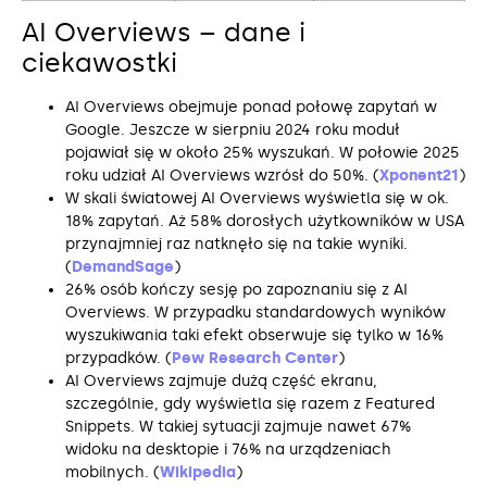
AI Overviews – dane i
ciekawostki
AI Overviews obejmuje ponad połowę zapytań w
Google. Jeszcze w sierpniu 2024 roku moduł
pojawiał się w około 25% wyszukań. W połowie 2025
roku udział AI Overviews wzrósł do 50%. (
Xponent21
)
W skali światowej AI Overviews wyświetla się w ok.
18% zapytań. Aż 58% dorosłych użytkowników w USA
przynajmniej raz natknęło się na takie wyniki.
(
DemandSage
)
26% osób kończy sesję po zapoznaniu się z AI
Overviews. W przypadku standardowych wyników
wyszukiwania taki efekt obserwuje się tylko w 16%
przypadków. (
Pew Research Center
)
AI Overviews zajmuje dużą część ekranu,
szczególnie, gdy wyświetla się razem z Featured
Snippets. W takiej sytuacji zajmuje nawet 67%
widoku na desktopie i 76% na urządzeniach
mobilnych. (
Wikipedia
)