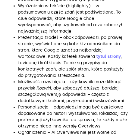
Wyróżnienia w tekście (highlighty) – w
podsumowaniu część zdań jest podświetlona. To
clue odpowiedzi, które Google chce
wyeksponować, aby użytkownik od razu zobaczył
najważniejszą informację.
Prezentacja źródeł – obok odpowiedzi, po prawej
stronie, wyświetlane są kafelki z odnośnikami do
stron, które Google uznał za najbardziej
wartościowe. Każdy kafelek zawiera
tytuł strony
,
faviconę i krótki opis. To nie są przypisy do
konkretnych zdań, ale zbiór stron, które posłużyły
do przygotowania streszczenia.
Możliwość rozwinięcia – użytkownik może kliknąć
przycisk
Rozwiń
, aby zobaczyć dłuższą, bardziej
szczegółową wersję odpowiedzi – często z
dodatkowymi krokami, przykładami i wskazówkami.
Personalizacja – odpowiedzi mogą być częściowo
dopasowane do historii wyszukiwania, lokalizacji czy
preferencji użytkownika, co sprawia, że każdy może
otrzymać nieco inną wersję Overviews.
Ograniczenia – AI Overviews nie jest wolne od