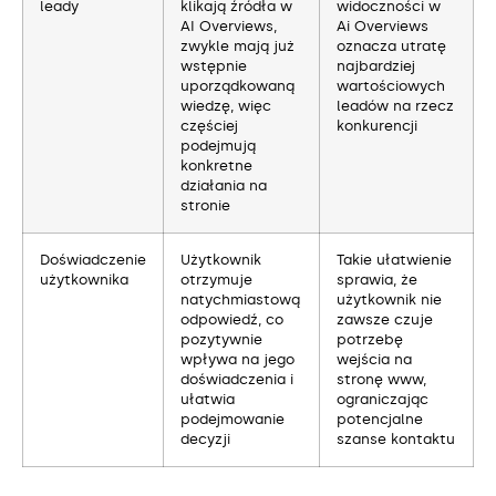
leady
klikają źródła w
widoczności w
AI Overviews,
Ai Overviews
zwykle mają już
oznacza utratę
wstępnie
najbardziej
uporządkowaną
wartościowych
wiedzę, więc
leadów na rzecz
częściej
konkurencji
podejmują
konkretne
działania na
stronie
Doświadczenie
Użytkownik
Takie ułatwienie
użytkownika
otrzymuje
sprawia, że
natychmiastową
użytkownik nie
odpowiedź, co
zawsze czuje
pozytywnie
potrzebę
wpływa na jego
wejścia na
doświadczenia i
stronę www,
ułatwia
ograniczając
podejmowanie
potencjalne
decyzji
szanse kontaktu