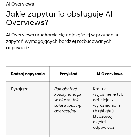
AI Overviews
Jakie zapytania obsługuje AI
Overviews?
AI Overviews uruchamia się najczęściej w przypadku
zapytań wymagających bardziej rozbudowanych
odpowiedzi.
Rodzaj zapytania
Przykład
AI Overviews
Pytające
Jak obniżyć
Krótkie
koszty energii
wyjaśnienie lub
w biurze, jak
definicja, z
działa leasing
wyróżnieniem
operacyjny
(highlight)
kluczowej
części
odpowiedzi