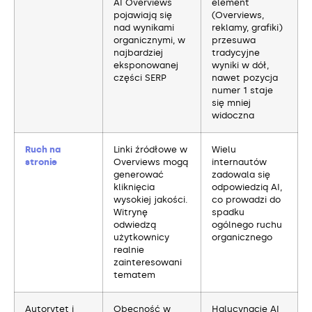
AI Overviews
element
pojawiają się
(Overviews,
nad wynikami
reklamy, grafiki)
organicznymi, w
przesuwa
najbardziej
tradycyjne
eksponowanej
wyniki w dół,
części SERP
nawet pozycja
numer 1 staje
się mniej
widoczna
Ruch na
Linki źródłowe w
Wielu
stronie
Overviews mogą
internautów
generować
zadowala się
kliknięcia
odpowiedzią AI,
wysokiej jakości.
co prowadzi do
Witrynę
spadku
odwiedzą
ogólnego ruchu
użytkownicy
organicznego
realnie
zainteresowani
tematem
Autorytet i
Obecność w
Halucynacje AI