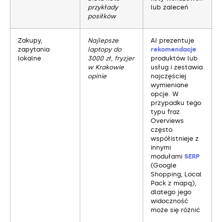
przykłady
lub zaleceń
posiłków
Zakupy,
Najlepsze
AI prezentuje
zapytania
laptopy do
rekomendacje
lokalne
3000 zł
,
fryzjer
produktów lub
w Krakowie
usług i zestawia
opinie
najczęściej
wymieniane
opcje. W
przypadku tego
typu fraz
Overviews
często
współistnieje z
innymi
modułami
SERP
(Google
Shopping, Local
Pack z mapą),
dlatego jego
widoczność
może się różnić