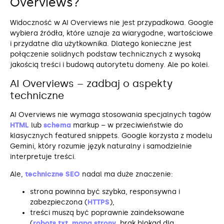
Overviews?
Widoczność w AI Overviews nie jest przypadkowa. Google
wybiera źródła, które uznaje za wiarygodne, wartościowe
i przydatne dla użytkownika. Dlatego konieczne jest
połączenie solidnych podstaw technicznych z wysoką
jakością treści i budową autorytetu domeny. Ale po kolei.
AI Overviews – zadbaj o aspekty
techniczne
AI Overviews nie wymaga stosowania specjalnych tagów
HTML
lub
schema
markup – w przeciwieństwie do
klasycznych featured snippets. Google korzysta z modelu
Gemini, który rozumie język naturalny i samodzielnie
interpretuje treści.
Ale,
techniczne SEO
nadal ma duże znaczenie:
strona powinna być szybka, responsywna i
zabezpieczona (
HTTPS
),
treści muszą być poprawnie zaindeksowane
(
robots.txt
,
mapa strony
, brak blokad dla