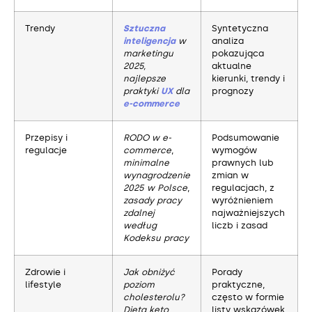
Trendy
Sztuczna
Syntetyczna
inteligencja
w
analiza
marketingu
pokazująca
2025,
aktualne
najlepsze
kierunki, trendy i
praktyki
UX
dla
prognozy
e-commerce
Przepisy i
RODO w e-
Podsumowanie
regulacje
commerce
,
wymogów
minimalne
prawnych lub
wynagrodzenie
zmian w
2025 w Polsce
,
regulacjach, z
zasady pracy
wyróżnieniem
zdalnej
najważniejszych
według
liczb i zasad
Kodeksu pracy
Zdrowie i
Jak obniżyć
Porady
lifestyle
poziom
praktyczne,
cholesterolu?
często w formie
Dieta keto
listy wskazówek