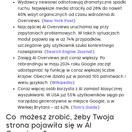
Wydawcy newsowi odnotowują dramatyczne spadki
ruchu. Największe media straciły od 28% do nawet
80% wizyt organicznych od czasu wdrożenia AI
Overviews. (
New York Post
)
Najczęściej AI Overviews uruchamia się przy
zapytaniach problemowych. W takich sytuacjach
moduł pojawia się w aż 74% przypadków,
szczególnie gdy użytkownik szuka konkretnego
rozwiązania. (
Search Engine Journal
)
Zasięg AI Overviews jest coraz większy. Po
rebrandingu w maju 2024 roku Google zaczął
udostępniać tę funkcję w coraz większej liczbie
krajów. Obecnie działa już w ponad 100 państwach i
wielu językach. (
Wikipedia
)
Coraz więcej osób korzysta z AI zamiast klasycznej
wyszukiwarki. W USA już 55% użytkowników sięga po
narzędzia generatywne w miejsce Google, a w
Wielkiej Brytanii – aż 62%. (
Tom’s Guide
)
Co możesz zrobić, żeby Twoja
strona pojawiła się w AI