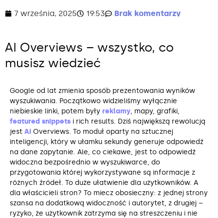
7 września, 2025
19:53
Brak komentarzy
AI Overviews – wszystko, co
musisz wiedzieć
Google od lat zmienia sposób prezentowania wyników
wyszukiwania. Początkowo widzieliśmy wyłącznie
niebieskie linki, potem były
reklamy
, mapy, grafiki,
featured snippets
i rich results. Dziś największą rewolucją
jest
AI
Overviews. To moduł oparty na sztucznej
inteligencji, który w ułamku sekundy generuje odpowiedź
na dane zapytanie. Ale, co ciekawe, jest to odpowiedź
widoczna bezpośrednio w wyszukiwarce, do
przygotowania której wykorzystywane są informacje z
różnych źródeł. To duże ułatwienie dla użytkowników. A
dla właścicieli stron? To miecz obosieczny: z jednej strony
szansa na dodatkową widoczność i autorytet, z drugiej –
ryzyko, że użytkownik zatrzyma się na streszczeniu i nie