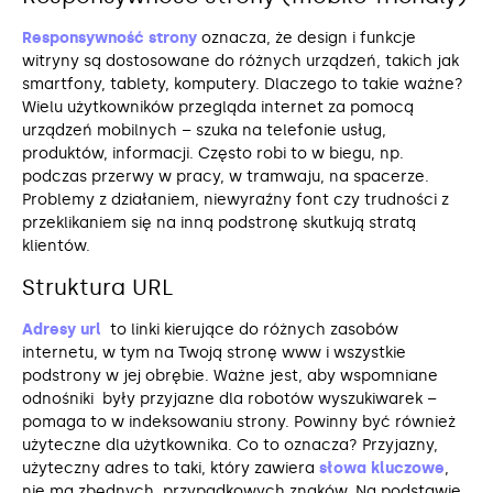
Responsywność strony
oznacza, że design i funkcje
witryny są dostosowane do różnych urządzeń, takich jak
smartfony, tablety, komputery. Dlaczego to takie ważne?
Wielu użytkowników przegląda internet za pomocą
urządzeń mobilnych – szuka na telefonie usług,
produktów, informacji. Często robi to w biegu, np.
podczas przerwy w pracy, w tramwaju, na spacerze.
Problemy z działaniem, niewyraźny font czy trudności z
przeklikaniem się na inną podstronę skutkują stratą
klientów.
Struktura URL
Adresy url
to linki kierujące do różnych zasobów
internetu, w tym na Twoją stronę www i wszystkie
podstrony w jej obrębie. Ważne jest, aby wspomniane
odnośniki były przyjazne dla robotów wyszukiwarek –
pomaga to w indeksowaniu strony. Powinny być również
użyteczne dla użytkownika. Co to oznacza? Przyjazny,
użyteczny adres to taki, który zawiera
słowa kluczowe
,
nie ma zbędnych, przypadkowych znaków. Na podstawie