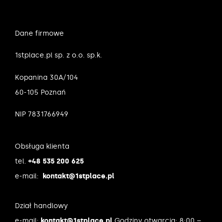
Dane firmowe
1stplace.pl sp. z o.o. sp.k.
Kopanina 30A/104
60-105 Poznań
NIP 7831766949
Obsługa klienta
tel.
+48 535 200 625
e-mail:
kontakt@1stplace.pl
Dział handlowy
e-mail:
kontakt@1stplace.pl
Godziny otwarcia: 8:00 –