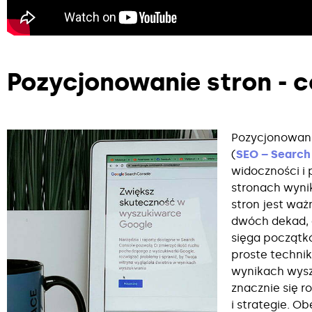
Pozycjonowanie stron - c
Pozycjonowani
(
SEO – Search
widoczności i 
stronach wyni
stron jest wa
dwóch dekad, a
sięga początk
proste technik
wynikach wysz
znacznie się 
i strategie. O