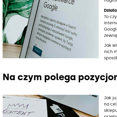
nagłów
Działa
To cz
intern
Google
zewnę
Jak wi
nich 
sposó
Na czym polega pozycj
Jak j
na ce
sklepu
przebi