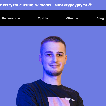
z wszystkie usługi w modelu subskrypcyjnym! 🎉
Referencje
Opinie
Wiedza
Blog