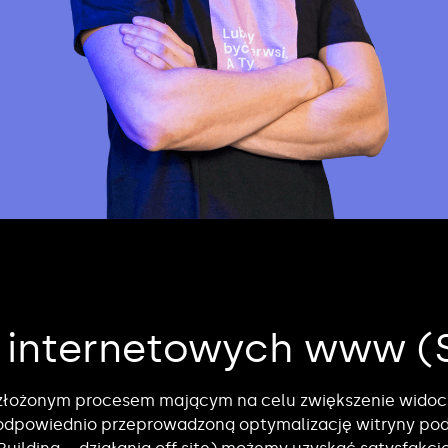
n internetowych www (
złożonym procesem mającym na celu zwiększenie widocz
 odpowiednio przeprowadzoną optymalizację witryny p