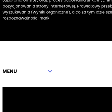
(działania on site) oraz proces budowania linków (Link
pozycjonowania strony internetowej. Prawidłowy prze
wyszukiwania (wyniki organiczne), a co za tym idzie 
rozpoznawalności marki.
MENU