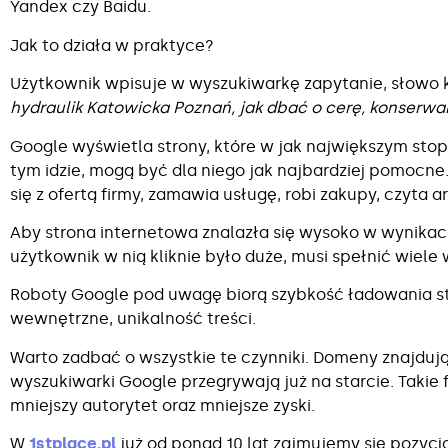
Yandex czy Baidu.
Jak to działa w praktyce?
Użytkownik wpisuje w wyszukiwarkę zapytanie, słowo k
hydraulik Katowicka Poznań, jak dbać o cerę, konserwa
Google wyświetla strony, które w jak największym stop
tym idzie, mogą być dla niego jak najbardziej pomocne.
się z ofertą firmy, zamawia usługę, robi zakupy, czyta ar
Aby strona internetowa znalazła się wysoko w wynika
użytkownik w nią kliknie było duże, musi spełnić wiel
Roboty Google pod uwagę biorą szybkość ładowania str
wewnętrzne, unikalność treści.
Warto zadbać o wszystkie te czynniki. Domeny znajdują
wyszukiwarki Google przegrywają już na starcie. Takie f
mniejszy autorytet oraz mniejsze zyski.
W
1stplace.pl
już od ponad 10 lat zajmujemy się pozyc