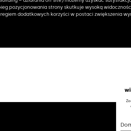
 Building – działania off site) możemy uzyskać satysfakc
bieg pozycjonowania strony skutkuje wysoką widocznoś
szeregiem dodatkowych korzyści w postaci zwiększenia 
wi
Zo
Do