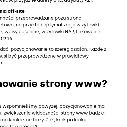
ków, przyjazne adresy URL, atrybuty ALT.
nia off-site
ynności przeprowadzane poza stroną
etową, na przykład optymalizacja wizytówki
, wpisy gościnne, wizytówki NAP, linkowanie
trzne.
dać, pozycjonowanie to szereg działań. Każde z
musi być przeprowadzone w prawidłowy
b.
onowanie strony www?
uż wspomnieliśmy powyżej, pozycjonowanie ma
lu zwiększenie widoczności strony www bądź e-
 na konkretne frazy. Jak, krok po kroku,
ega taki proces?