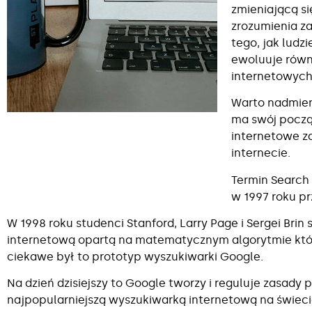
zmieniającą s
zrozumienia za
tego, jak ludz
ewoluuje równ
internetowych
Warto nadmien
ma swój począ
internetowe z
internecie.
Termin Search
w 1997 roku p
W 1998 roku studenci Stanford, Larry Page i Sergei Brin
internetową opartą na matematycznym algorytmie który
ciekawe był to prototyp wyszukiwarki Google.
Na dzień dzisiejszy to Google tworzy i reguluje zasad
najpopularniejszą wyszukiwarką internetową na świecie,