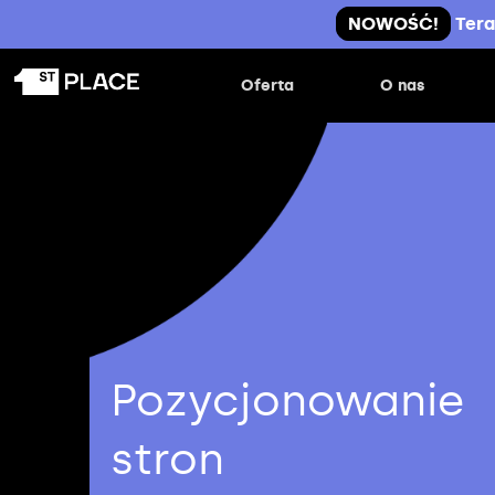
NOWOŚĆ!
Tera
Oferta
O nas
Pozycjonowanie
stron