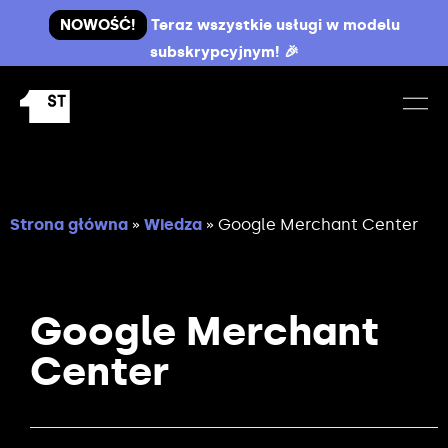
NOWOŚĆ!
Teraz wszystkie usługi w modelu
subskrypcyjnym! 🎉
Strona główna
»
Wiedza
»
Google Merchant Center
Google Merchant
Center