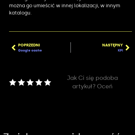
można go umieścić w innej lokalizacji, w innym
katalogu.
POPRZEDNI
NASTĘPNY
Google cache
KPI
Jak Ci się podoba
artykuł? Oceń