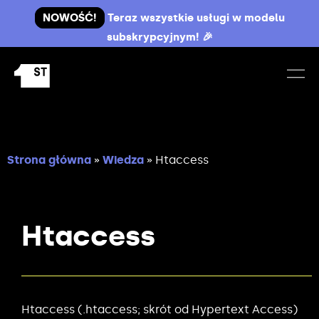
NOWOŚĆ!
Teraz wszystkie usługi w modelu
subskrypcyjnym! 🎉
Strona główna
»
Wiedza
»
Htaccess
Htaccess
Htaccess (.htaccess; skrót od Hypertext Access)