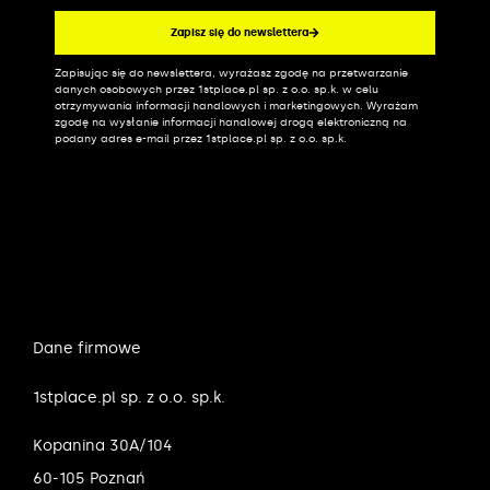
Zapisz się do newslettera
Zapisując się do newslettera, wyrażasz zgodę na przetwarzanie
Alternative:
danych osobowych przez 1stplace.pl sp. z o.o. sp.k. w celu
otrzymywania informacji handlowych i marketingowych. Wyrażam
zgodę na wysłanie informacji handlowej drogą elektroniczną na
podany adres e-mail przez 1stplace.pl sp. z o.o. sp.k.
Dane firmowe
1stplace.pl sp. z o.o. sp.k.
Kopanina 30A/104
60-105 Poznań