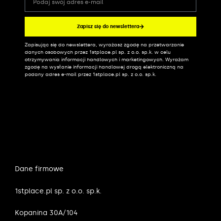
Zapisz się do newslettera
Zapisując się do newslettera, wyrażasz zgodę na przetwarzanie
Alternative:
danych osobowych przez 1stplace.pl sp. z o.o. sp.k. w celu
otrzymywania informacji handlowych i marketingowych. Wyrażam
zgodę na wysłanie informacji handlowej drogą elektroniczną na
podany adres e-mail przez 1stplace.pl sp. z o.o. sp.k.
Dane firmowe
1stplace.pl sp. z o.o. sp.k.
Kopanina 30A/104