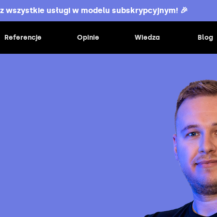
z wszystkie usługi w modelu subskrypcyjnym! 🎉
Referencje
Opinie
Wiedza
Blog