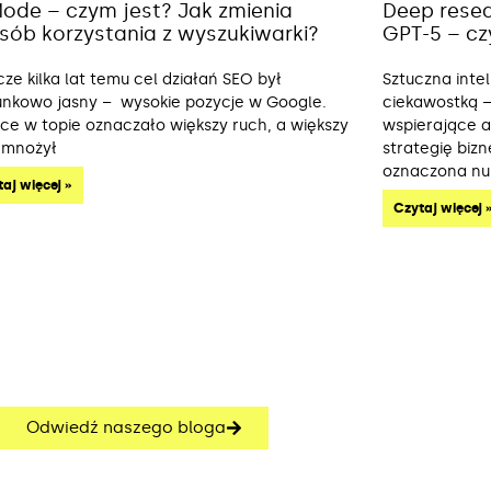
Mode – czym jest? Jak zmienia
Deep resea
sób korzystania z wyszukiwarki?
GPT-5 – cz
cze kilka lat temu cel działań SEO był
Sztuczna inte
unkowo jasny – wysokie pozycje w Google.
ciekawostką –
sce w topie oznaczało większy ruch, a większy
wspierające an
 mnożył
strategię biz
oznaczona n
aj więcej »
Czytaj więcej 
Odwiedź naszego bloga