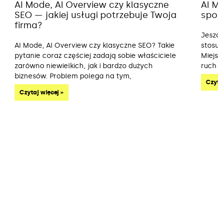
AI Mode, AI Overview czy klasyczne
AI 
SEO — jakiej usługi potrzebuje Twoja
spo
firma?
Jesz
AI Mode, AI Overview czy klasyczne SEO? Takie
stos
pytanie coraz częściej zadają sobie właściciele
Miej
zarówno niewielkich, jak i bardzo dużych
ruch
biznesów. Problem polega na tym,
Czyt
Czytaj więcej »