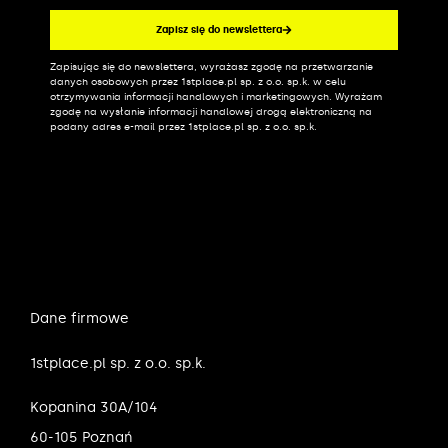
Zapisz się do newslettera
Zapisując się do newslettera, wyrażasz zgodę na przetwarzanie
Alternative:
danych osobowych przez 1stplace.pl sp. z o.o. sp.k. w celu
otrzymywania informacji handlowych i marketingowych. Wyrażam
zgodę na wysłanie informacji handlowej drogą elektroniczną na
podany adres e-mail przez 1stplace.pl sp. z o.o. sp.k.
Dane firmowe
1stplace.pl sp. z o.o. sp.k.
Kopanina 30A/104
60-105 Poznań