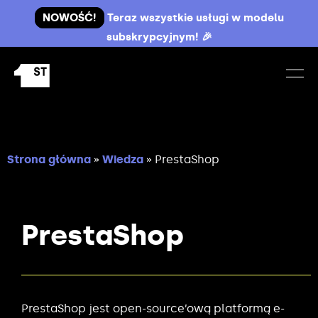
NOWOŚĆ!
Teraz wszystkie usługi w modelu
subskrypcyjnym! 🎉
Strona główna
»
Wiedza
»
PrestaShop
PrestaShop
PrestaShop jest open-source’ową platformą e-