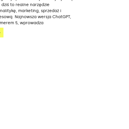
 dziś to realne narzędzie
alitykę, marketing, sprzedaż i
nesową. Najnowsza wersja ChatGPT,
umerem 5, wprowadza
»