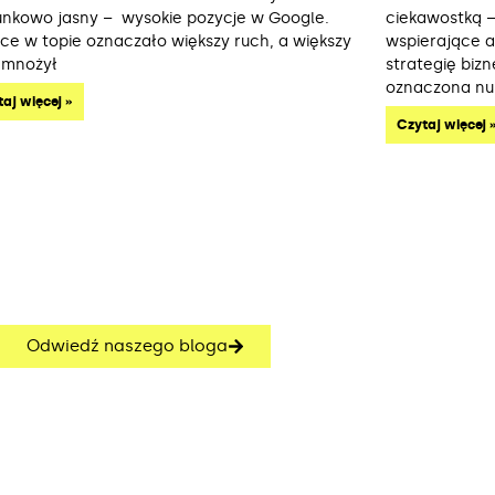
unkowo jasny – wysokie pozycje w Google.
ciekawostką –
sce w topie oznaczało większy ruch, a większy
wspierające an
 mnożył
strategię biz
oznaczona n
aj więcej »
Czytaj więcej 
Odwiedź naszego bloga