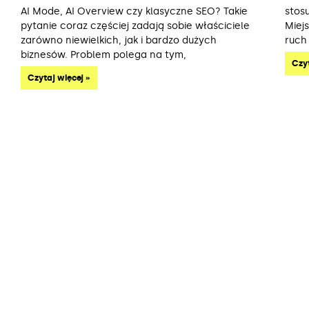
AI Mode, AI Overview czy klasyczne SEO? Takie
stos
pytanie coraz częściej zadają sobie właściciele
Miej
zarówno niewielkich, jak i bardzo dużych
ruch
biznesów. Problem polega na tym,
Czyt
Czytaj więcej »