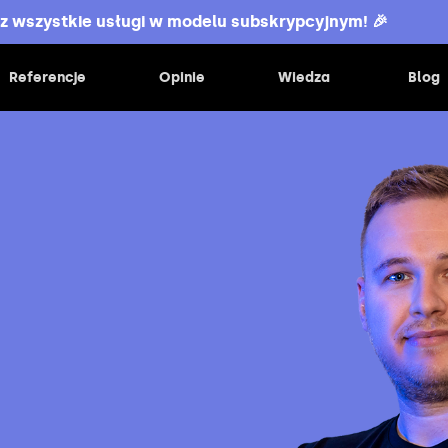
z wszystkie usługi w modelu subskrypcyjnym! 🎉
Referencje
Opinie
Wiedza
Blog