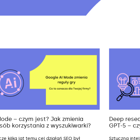
Mode – czym jest? Jak zmienia
Deep resea
sób korzystania z wyszukiwarki?
GPT-5 – cz
cze kilka lat temu cel działań SEO był
Sztuczna inte