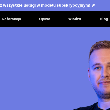
z wszystkie usługi w modelu subskrypcyjnym! 🎉
Referencje
Opinie
Wiedza
Blog