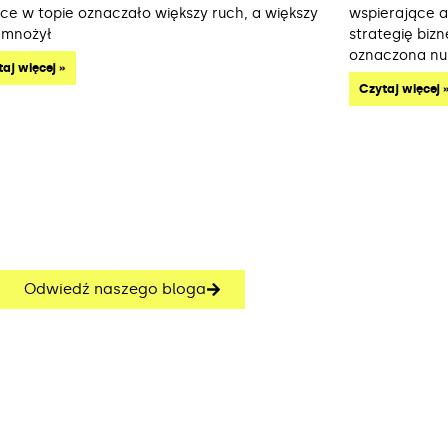
sce w topie oznaczało większy ruch, a większy
wspierające an
 mnożył
strategię biz
oznaczona n
aj więcej »
Czytaj więcej 
Odwiedź naszego bloga