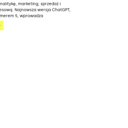
alitykę, marketing, sprzedaż i
nesową. Najnowsza wersja ChatGPT,
umerem 5, wprowadza
»