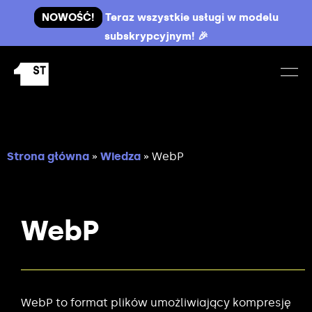
NOWOŚĆ!
Teraz wszystkie usługi w modelu
subskrypcyjnym! 🎉
Strona główna
»
Wiedza
»
WebP
WebP
WebP to format plików umożliwiający kompresję