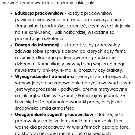
wewnętrznym wymienić możemy takie, jak:
Edukacja pracowników
‒ każdy z pracowników
powinien mieć wiedzę na temat oferowanych przez
firmę usług i produktów, rozumieć, czym wyróżniają się
na tle konkurencji. Jak najbardziej wskazane są
prezentacje i szkolenia.
Dostęp do informacji
‒ istotne też, by pracownicy
zdawali sobie sprawę z celów, do których dąży firma i
rozumieli, dlaczego podejmowane są konkretne
działania. Komunikację wewnętrzną wspierać mogą
newslettery, ankiety, e-maile, broszury czy plakaty.
Wynagrodzenie i atmosfera
‒ jednym z istotniejszych,
wpływających na zadowolenie na rynku wewnętrznym
jest wynagrodzenie ‒ podwyżki, premie motywacyjne
są jak najbardziej wskazane:) Pamiętajmy jednak, że
liczą się także optymalne warunki pracy, przyjazne
środowisko i miła atmosfera.
Uwzględnianie sugestii pracowników
‒ dobrze, jeśli
pracownicy czują, że ich zdanie ma znaczenie i jest
ważne dla pracodawcy. W wielu firmach działają fora,
na których personel może pisać o sugestiach,