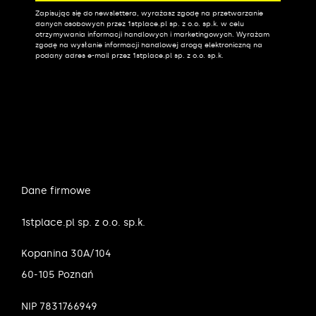
Zapisując się do newslettera, wyrażasz zgodę na przetwarzanie
Alternative:
danych osobowych przez 1stplace.pl sp. z o.o. sp.k. w celu
otrzymywania informacji handlowych i marketingowych. Wyrażam
zgodę na wysłanie informacji handlowej drogą elektroniczną na
podany adres e-mail przez 1stplace.pl sp. z o.o. sp.k.
Dane firmowe
1stplace.pl sp. z o.o. sp.k.
Kopanina 30A/104
60-105 Poznań
NIP 7831766949