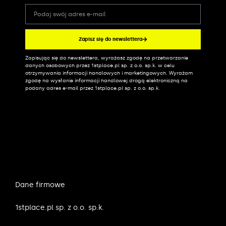
Zapisz się do newslettera
Zapisując się do newslettera, wyrażasz zgodę na przetwarzanie
Alternative:
danych osobowych przez 1stplace.pl sp. z o.o. sp.k. w celu
otrzymywania informacji handlowych i marketingowych. Wyrażam
zgodę na wysłanie informacji handlowej drogą elektroniczną na
podany adres e-mail przez 1stplace.pl sp. z o.o. sp.k.
Dane firmowe
1stplace.pl sp. z o.o. sp.k.