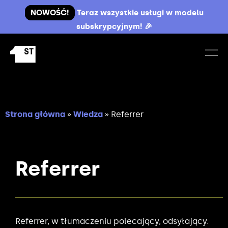
NOWOŚĆ!
Teraz wszystkie usługi w modelu
subskrypcyjnym! 🎉
Strona główna
»
Wiedza
»
Referrer
Referrer
Referrer, w tłumaczeniu polecający, odsyłający.