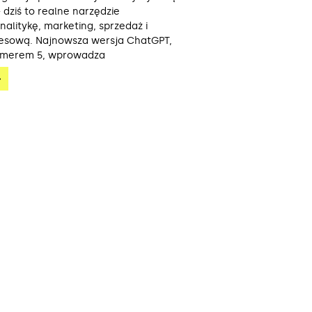
 dziś to realne narzędzie
alitykę, marketing, sprzedaż i
nesową. Najnowsza wersja ChatGPT,
umerem 5, wprowadza
»