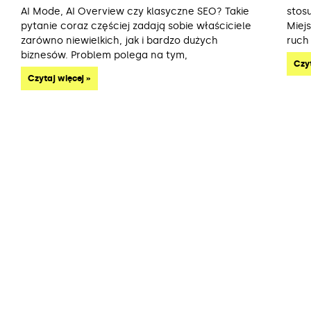
AI Mode, AI Overview czy klasyczne SEO? Takie
stos
pytanie coraz częściej zadają sobie właściciele
Miej
zarówno niewielkich, jak i bardzo dużych
ruch
biznesów. Problem polega na tym,
Czyt
Czytaj więcej »