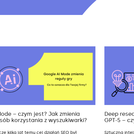
Mode – czym jest? Jak zmienia
Deep resea
sób korzystania z wyszukiwarki?
GPT-5 – cz
cze kilka lat temu cel działań SEO był
Sztuczna inte