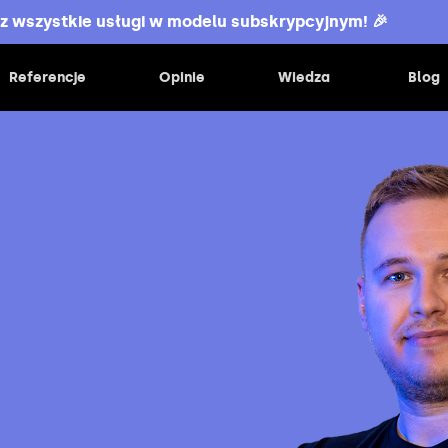
z wszystkie usługi w modelu subskrypcyjnym! 🎉
Referencje
Opinie
Wiedza
Blog