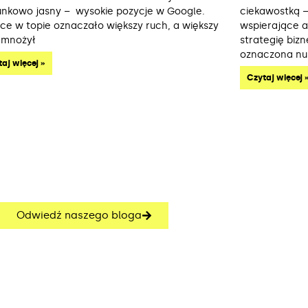
unkowo jasny – wysokie pozycje w Google.
ciekawostką –
sce w topie oznaczało większy ruch, a większy
wspierające an
 mnożył
strategię biz
oznaczona n
aj więcej »
Czytaj więcej 
Odwiedź naszego bloga