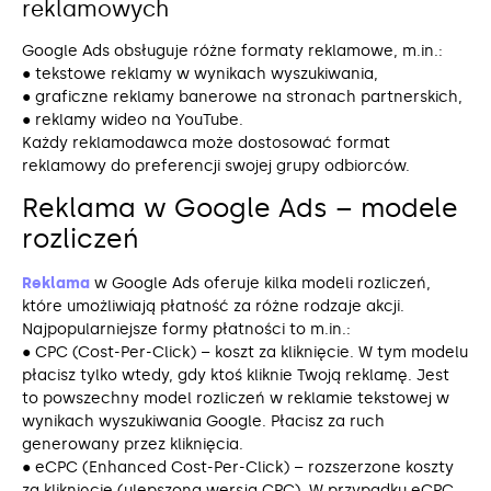
reklamowych
Google Ads obsługuje różne formaty reklamowe, m.in.:
● tekstowe reklamy w wynikach wyszukiwania,
● graficzne reklamy banerowe na stronach partnerskich,
● reklamy wideo na YouTube.
Każdy reklamodawca może dostosować format
reklamowy do preferencji swojej grupy odbiorców.
Reklama w Google Ads – modele
rozliczeń
Reklama
w Google Ads oferuje kilka modeli rozliczeń,
które umożliwiają płatność za różne rodzaje akcji.
Najpopularniejsze formy płatności to m.in.:
● CPC (Cost-Per-Click) – koszt za kliknięcie. W tym modelu
płacisz tylko wtedy, gdy ktoś kliknie Twoją reklamę. Jest
to powszechny model rozliczeń w reklamie tekstowej w
wynikach wyszukiwania Google. Płacisz za ruch
generowany przez kliknięcia.
● eCPC (Enhanced Cost-Per-Click) – rozszerzone koszty
za kliknięcie (ulepszona wersja CPC). W przypadku eCPC