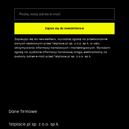
Zapisz się do newslettera
Zapisując się do newslettera, wyrażasz zgodę na przetwarzanie
Alternative:
danych osobowych przez 1stplace.pl sp. z o.o. sp.k. w celu
otrzymywania informacji handlowych i marketingowych. Wyrażam
zgodę na wysłanie informacji handlowej drogą elektroniczną na
podany adres e-mail przez 1stplace.pl sp. z o.o. sp.k.
Dane firmowe
1stplace.pl sp. z o.o. sp.k.