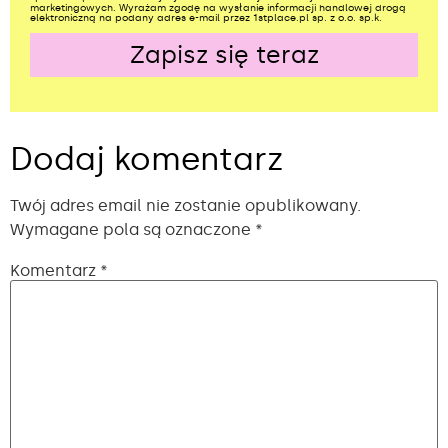
marketingowych. Wyrażam zgodę na wysłanie informacji handlowej drogą
elektroniczną na podany adres e-mail przez 1stplace.pl sp. z o.o. sp.k.
Zapisz się teraz
Alternative:
Dodaj komentarz
Twój adres email nie zostanie opublikowany.
Wymagane pola są oznaczone
*
Komentarz
*