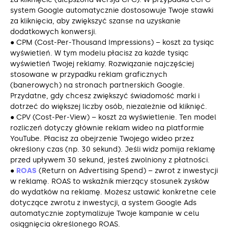
system Google automatycznie dostosowuje Twoje stawki
za kliknięcia, aby zwiększyć szanse na uzyskanie
dodatkowych konwersji.
● CPM (Cost-Per-Thousand Impressions) – koszt za tysiąc
wyświetleń. W tym modelu płacisz za każde tysiąc
wyświetleń Twojej reklamy. Rozwiązanie najczęściej
stosowane w przypadku reklam graficznych
(banerowych) na stronach partnerskich Google.
Przydatne, gdy chcesz zwiększyć świadomość marki i
dotrzeć do większej liczby osób, niezależnie od kliknięć.
● CPV (Cost-Per-View) – koszt za wyświetlenie. Ten model
rozliczeń dotyczy głównie reklam wideo na platformie
YouTube. Płacisz za obejrzenie Twojego wideo przez
określony czas (np. 30 sekund). Jeśli widz pomija reklamę
przed upływem 30 sekund, jesteś zwolniony z płatności.
●
ROAS
(Return on Advertising Spend) – zwrot z inwestycji
w reklamę. ROAS to wskaźnik mierzący stosunek zysków
do wydatków na reklamę. Możesz ustawić konkretne cele
dotyczące zwrotu z inwestycji, a system Google Ads
automatycznie zoptymalizuje Twoje kampanie w celu
osiągnięcia określonego ROAS.