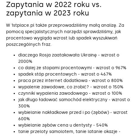
Zapytania w 2022 roku vs.
zapytania w 2023 roku
W 1stplace.pl także przeprowadziliśmy małą analizę. Za
pomocą specjalistycznych narzędzi sprawdziliśmy, jak
procentowo wygląda wzrost lub spadek wyszukiwań
poszczególnych fraz.
dlaczego Rosja zaatakowała Ukrainę ‒ wzrost o
2000%
co dalej ze stopami procentowymi ‒ wzrost o 967%
spadek stóp procentowych ‒ wzrost o 467%
praca przez internet dodatkowa ‒ wzrost o 800%
wypalenie zawodowe, co zrobić? ‒ wzrost o 150%
czynniki wypalenia zawodowego ‒ wzrost o 100%
jak długo ładować samochód elektryczny ‒ wzrost o
300%
wybielanie nakładkowe przed i po (zębów) ‒ wzrost
600%
wybielanie zębów cena u dentysty ‒ 540%
tanie przeloty samolotem, tanie latanie okazje ‒