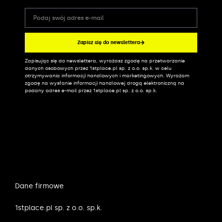
Zapisz się do newslettera
Zapisując się do newslettera, wyrażasz zgodę na przetwarzanie
Alternative:
danych osobowych przez 1stplace.pl sp. z o.o. sp.k. w celu
otrzymywania informacji handlowych i marketingowych. Wyrażam
zgodę na wysłanie informacji handlowej drogą elektroniczną na
podany adres e-mail przez 1stplace.pl sp. z o.o. sp.k.
Dane firmowe
1stplace.pl sp. z o.o. sp.k.