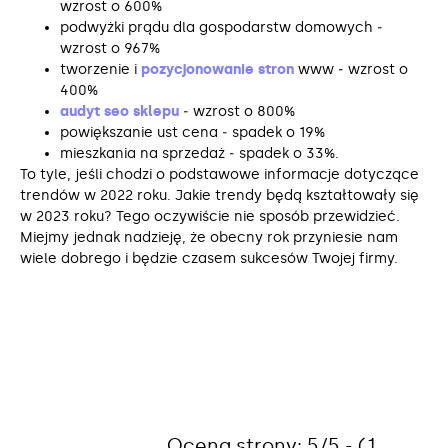
wzrost o 600%
podwyżki prądu dla gospodarstw domowych ‒
wzrost o 967%
tworzenie i
pozycjonowanie stron
www ‒ wzrost o
400%
audyt seo sklepu
‒ wzrost o 800%
powiększanie ust cena ‒ spadek o 19%
mieszkania na sprzedaż ‒ spadek o 33%.
To tyle, jeśli chodzi o podstawowe informacje dotyczące
trendów w 2022 roku. Jakie trendy będą kształtowały się
w 2023 roku? Tego oczywiście nie sposób przewidzieć.
Miejmy jednak nadzieję, że obecny rok przyniesie nam
wiele dobrego i będzie czasem sukcesów Twojej firmy.
Ocena strony: 5/5 - (1