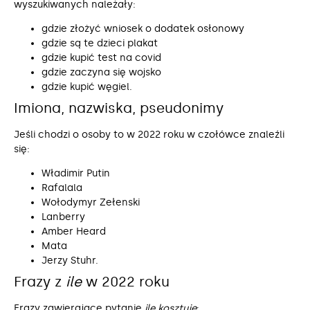
wyszukiwanych należały:
gdzie złożyć wniosek o dodatek osłonowy
gdzie są te dzieci plakat
gdzie kupić test na covid
gdzie zaczyna się wojsko
gdzie kupić węgiel.
Imiona, nazwiska, pseudonimy
Jeśli chodzi o osoby to w 2022 roku w czołówce znaleźli
się:
Władimir Putin
Rafalala
Wołodymyr Zełenski
Lanberry
Amber Heard
Mata
Jerzy Stuhr.
Frazy z
ile
w 2022 roku
Frazy zawierające pytanie
ile kosztuje
: