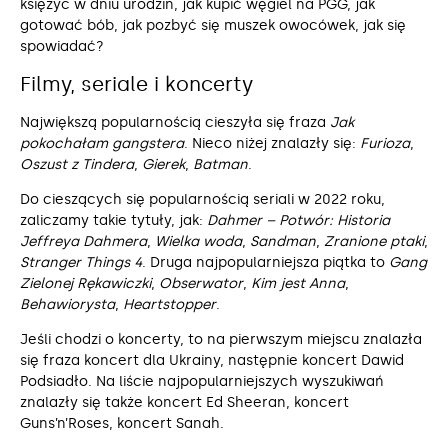
księżyc w dniu urodzin, jak kupić węgiel na PGG, jak
gotować bób, jak pozbyć się muszek owocówek, jak się
spowiadać?
Filmy, seriale i koncerty
Największą popularnością cieszyła się fraza
Jak
pokochałam gangstera
. Nieco niżej znalazły się:
Furioza
,
Oszust z Tindera
,
Gierek
,
Batman
.
Do cieszących się popularnością seriali w 2022 roku,
zaliczamy takie tytuły, jak:
Dahmer – Potwór: Historia
Jeffreya Dahmera
,
Wielka woda
,
Sandman
,
Zranione
ptaki
,
Stranger Things 4
. Druga najpopularniejsza piątka to
Gang
Zielonej Rękawiczki
,
Obserwator
,
Kim jest Anna
,
Behawiorysta
,
Heartstopper
.
Jeśli chodzi o koncerty, to na pierwszym miejscu znalazła
się fraza koncert dla Ukrainy, następnie koncert Dawid
Podsiadło. Na liście najpopularniejszych wyszukiwań
znalazły się także koncert Ed Sheeran, koncert
Guns’n’Roses, koncert Sanah.