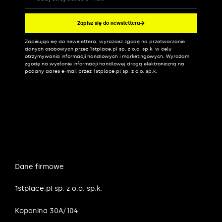
Zapisz się do newslettera
Zapisując się do newslettera, wyrażasz zgodę na przetwarzanie
Alternative:
danych osobowych przez 1stplace.pl sp. z o.o. sp.k. w celu
otrzymywania informacji handlowych i marketingowych. Wyrażam
zgodę na wysłanie informacji handlowej drogą elektroniczną na
podany adres e-mail przez 1stplace.pl sp. z o.o. sp.k.
Dane firmowe
1stplace.pl sp. z o.o. sp.k.
Kopanina 30A/104