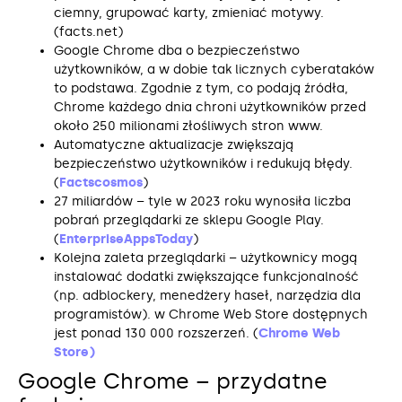
ciemny, grupować karty, zmieniać motywy.
(facts.net)
Google Chrome dba o bezpieczeństwo
użytkowników, a w dobie tak licznych cyberataków
to podstawa. Zgodnie z tym, co podają źródła,
Chrome każdego dnia chroni użytkowników przed
około 250 milionami złośliwych stron www.
Automatyczne aktualizacje zwiększają
bezpieczeństwo użytkowników i redukują błędy.
(
Factscosmos
)
27 miliardów – tyle w 2023 roku wynosiła liczba
pobrań przeglądarki ze sklepu Google Play.
(
EnterpriseAppsToday
)
Kolejna zaleta przeglądarki – użytkownicy mogą
instalować dodatki zwiększające funkcjonalność
(np. adblockery, menedżery haseł, narzędzia dla
programistów). w Chrome Web Store dostępnych
jest ponad 130 000 rozszerzeń. (
Chrome Web
Store)
Google Chrome – przydatne