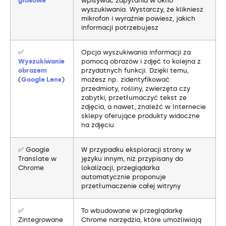
głosowe
wpisywać zapytania w okno
wyszukiwania. Wystarczy, że klikniesz
mikrofon i wyraźnie powiesz, jakich
informacji potrzebujesz
✅
Opcja wyszukiwania informacji za
Wyszukiwanie
pomocą obrazów i zdjęć to kolejna z
obrazem
przydatnych funkcji. Dzięki temu,
(
Google Lens
)
możesz np. zidentyfikować
przedmioty, rośliny, zwierzęta czy
zabytki, przetłumaczyć tekst ze
zdjęcia, a nawet, znaleźć w Internecie
sklepy oferujące produkty widoczne
na zdjęciu
✅ Google
W przypadku eksploracji strony w
Translate w
języku innym, niż przypisany do
Chrome
lokalizacji, przeglądarka
automatycznie proponuje
przetłumaczenie całej witryny
✅
To wbudowane w przeglądarkę
Zintegrowane
Chrome narzędzia, które umożliwiają