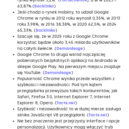
rynku wynosił 3,2%. (
Factscosmos
), a w w 2023 r.
63,87% (
Backlinko
)
Jeśli chodzi o rynek mobilny, to udział Google
Chrome w rynku w 2012 roku wynosił 0,35%, w 2013
roku 3,98%, w 2016 38,38%, w 2020 62,5%, w 2024
65,33%. (
Backlinko
)
Szacuje się, że w 2025 roku z Google Chrome
korzystać będzie około 3,45 miliarda użytkowników
na całym świecie. (
Demandsage
)
Google Chrome to druga wśród najczęściej
pobieranych bezpłatnych aplikacji na Androida w
sklepie Google Play. Na pierwszym miejscu znajduje
się YouTube. (
Demandsage
)
Popularność Chrome wynika przede wszystkim z
szybkości i niezawodności. Pod tym kątem
przeglądarka przewyższa takich konkurentów, jak
Safari, Firefox 3.0, Internet Explorer 7, Internet
Explorer 8, Opera. (
facts.net
)
Szybkość i niezawodność to w dużej mierze zasługa
silnika JavaScript V8 przeglądarki. (
facts.net
)
Nie bez znaczenia jest przejrzysty interface i opcje
personalizacji. Użytkownicy mogą włączyć tryb