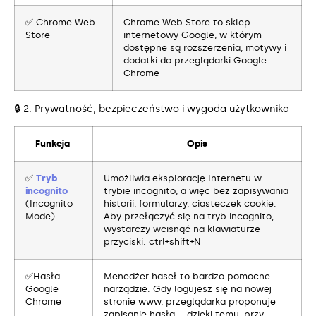
✅ Chrome Web
Chrome Web Store to sklep
Store
internetowy Google, w którym
dostępne są rozszerzenia, motywy i
dodatki do przeglądarki Google
Chrome
🔒 2. Prywatność, bezpieczeństwo i wygoda użytkownika
Funkcja
Opis
✅
Tryb
Umożliwia eksplorację Internetu w
incognito
trybie incognito, a więc bez zapisywania
(Incognito
historii, formularzy, ciasteczek cookie.
Mode)
Aby przełączyć się na tryb incognito,
wystarczy wcisnąć na klawiaturze
przyciski: ctrl+shift+N
✅Hasła
Menedżer haseł to bardzo pomocne
Google
narządzie. Gdy logujesz się na nowej
Chrome
stronie www, przeglądarka proponuje
zapisanie hasła – dzięki temu, przy