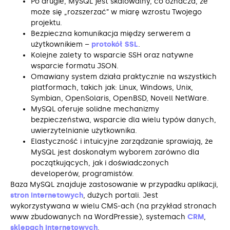
Po drugie, MySQL jest skalowalny, co oznacza, że
może się „rozszerzać” w miarę wzrostu Twojego
projektu.
Bezpieczna komunikacja między serwerem a
użytkownikiem –
protokół SSL
.
Kolejne zalety to wsparcie SSH oraz natywne
wsparcie formatu JSON.
Omawiany system działa praktycznie na wszystkich
platformach, takich jak: Linux, Windows, Unix,
Symbian, OpenSolaris, OpenBSD, Novell NetWare.
MySQL oferuje solidne mechanizmy
bezpieczeństwa, wsparcie dla wielu typów danych,
uwierzytelnianie użytkownika.
Elastyczność i intuicyjne zarządzanie sprawiają, że
MySQL jest doskonałym wyborem zarówno dla
początkujących, jak i doświadczonych
developerów, programistów.
Baza MySQL znajduje zastosowanie w przypadku aplikacji,
stron internetowych
, dużych portali. Jest
wykorzystywana w wielu CMS-ach (na przykład stronach
www zbudowanych na WordPressie), systemach
CRM
,
sklepach internetowych
.