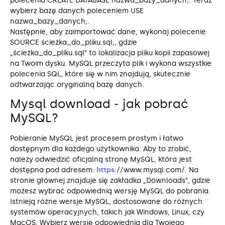
polecenia CREATE DATABASE nazwa_bazy_danych;. Teraz
wybierz bazę danych poleceniem USE
nazwa_bazy_danych;.
Następnie, aby zaimportować dane, wykonaj polecenie
SOURCE ścieżka_do_pliku.sql;, gdzie
„ścieżka_do_pliku.sql” to lokalizacja pliku kopii zapasowej
na Twoim dysku. MySQL przeczyta plik i wykona wszystkie
polecenia SQL, które się w nim znajdują, skutecznie
odtwarzając oryginalną bazę danych.
Mysql download ‒ jak pobrać
MySQL?
Pobieranie MySQL jest procesem prostym i łatwo
dostępnym dla każdego użytkownika. Aby to zrobić,
należy odwiedzić oficjalną stronę MySQL, która jest
dostępna pod adresem:
https
://www.mysql.com/. Na
stronie głównej znajduje się zakładka „Downloads”, gdzie
możesz wybrać odpowiednią wersję MySQL do pobrania.
Istnieją różne wersje MySQL, dostosowane do różnych
systemów operacyjnych, takich jak Windows, Linux, czy
MacOS. Wybierz wersję odpowiednią dla Twojego