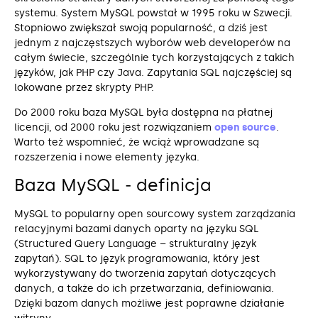
systemu. System MySQL powstał w 1995 roku w Szwecji.
Stopniowo zwiększał swoją popularność, a dziś jest
jednym z najczęstszych wyborów web developerów na
całym świecie, szczególnie tych korzystających z takich
języków, jak PHP czy Java. Zapytania SQL najczęściej są
lokowane przez skrypty PHP.
Do 2000 roku baza MySQL była dostępna na płatnej
licencji, od 2000 roku jest rozwiązaniem
open source
.
Warto też wspomnieć, że wciąż wprowadzane są
rozszerzenia i nowe elementy języka.
Baza MySQL ‒ definicja
MySQL to popularny open sourcowy system zarządzania
relacyjnymi bazami danych oparty na języku SQL
(Structured Query Language – strukturalny język
zapytań). SQL to język programowania, który jest
wykorzystywany do tworzenia zapytań dotyczących
danych, a także do ich przetwarzania, definiowania.
Dzięki bazom danych możliwe jest poprawne działanie