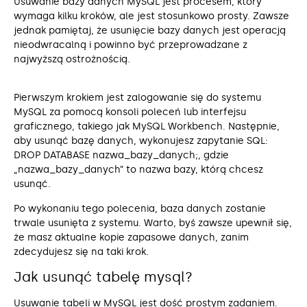
Usuwanie bazy danych MySQL jest procesem, który
wymaga kilku kroków, ale jest stosunkowo prosty. Zawsze
jednak pamiętaj, że usunięcie bazy danych jest operacją
nieodwracalną i powinno być przeprowadzane z
najwyższą ostrożnością.
Pierwszym krokiem jest zalogowanie się do systemu
MySQL za pomocą konsoli poleceń lub interfejsu
graficznego, takiego jak MySQL Workbench. Następnie,
aby usunąć bazę danych, wykonujesz zapytanie SQL:
DROP DATABASE nazwa_bazy_danych;, gdzie
„nazwa_bazy_danych” to nazwa bazy, którą chcesz
usunąć.
Po wykonaniu tego polecenia, baza danych zostanie
trwale usunięta z systemu. Warto, byś zawsze upewnił się,
że masz aktualne kopie zapasowe danych, zanim
zdecydujesz się na taki krok.
Jak usunąć tabelę mysql?
Usuwanie tabeli w MySQL jest dość prostym zadaniem.