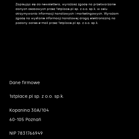
Zapisując się do newslettera, wyrażasz zgodę na przetwarzanie
Alternative:
danych osobowych przez 1stplace.pl sp. z o.o. sp.k. w celu
otrzymywania informacji handlowych i marketingowych. Wyrażam
zgodę na wysłanie informacji handlowej drogą elektroniczną na
podany adres e-mail przez 1stplace.pl sp. z o.o. sp.k.
Dane firmowe
1stplace.pl sp. z o.o. sp.k.
Kopanina 30A/104
60-105 Poznań
NIP 7831766949