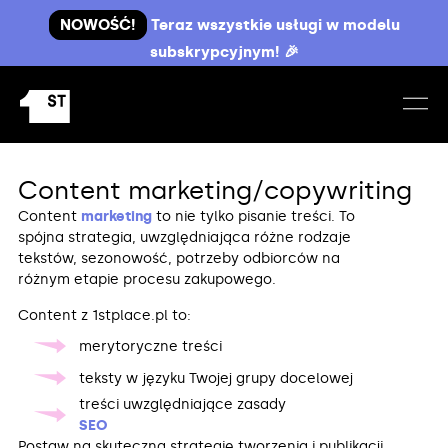
NOWOŚĆ!
Teraz wszystkie usługi w modelu
subskrypcyjnym! 🎉
Content marketing/copywriting
Content
marketing
to nie tylko pisanie treści. To
spójna strategia, uwzględniająca różne rodzaje
tekstów, sezonowość, potrzeby odbiorców na
różnym etapie procesu zakupowego.
Content z 1stplace.pl to:
merytoryczne treści
teksty w języku Twojej grupy docelowej
treści uwzględniające zasady
SEO
Postaw na skuteczną strategię tworzenia i publikacji