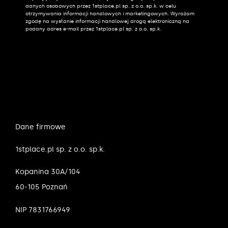
Alternative:
danych osobowych przez 1stplace.pl sp. z o.o. sp.k. w celu
otrzymywania informacji handlowych i marketingowych. Wyrażam
zgodę na wysłanie informacji handlowej drogą elektroniczną na
podany adres e-mail przez 1stplace.pl sp. z o.o. sp.k.
Dane firmowe
1stplace.pl sp. z o.o. sp.k.
Kopanina 30A/104
60-105 Poznań
NIP 7831766949