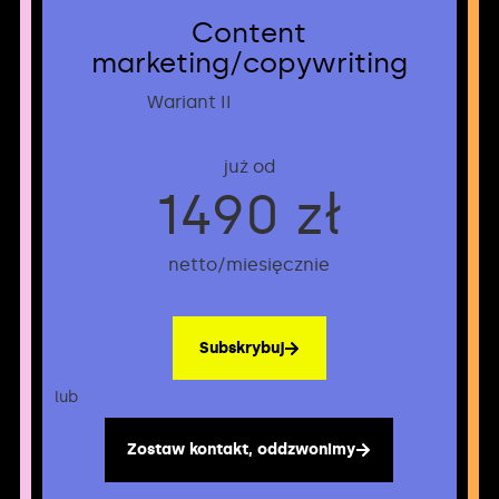
Content
marketing/copywriting
Wariant II
już od
1490 zł
netto/miesięcznie
Subskrybuj
lub
lu
Zostaw kontakt, oddzwonimy