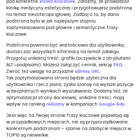
pod konkretne
słowa kluczowe
. Załóżmy, że prowadzisz
klinikę medycyny estetycznej i przygotowujesz podstronę
na temat mezoterapii igłowej. Zadbaj o to, by dana
podstrona była w jak najlepszym stopniu
zoptymalizowana pod główne i semantyczne frazy
kluczowe.
Podstrona powinna być wartościowa dla użytkownika,
dostarczać wszystkich informacji na temat zabiegu.
Przygotuj unikalną treść, grafiki (oczywiście z atrybutami
ALT i podpisami). Możesz załączyć cennik, sekcję
FAQ
.
Zwróć też uwagę na przyjazne
adresy URL
.
Tak zoptymalizowana strona będzie użyteczna dla
użytkownika i rzecz jasna, zyska szansę na wyższe pozycje
w bezpłatnych wynikach wyszukiwania. Dodamy też, że
optymalizacja strony docelowej, unikalne treści, mają
wpływ na ranking
reklamy
w kampaniach
Google Ads
.
Jeśli więc na Twojej stronie frazy kluczowe pojawiają się
w przypadkowych miejscach, nie są przyporządkowane
konkretnym podstronom – szanse na zdobycie miejsca w
TOP10 są niewielkie.