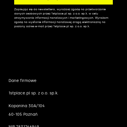
Zapisując się do newslettera, wyrażasz zgodę na przetwarzanie
Alternative:
danych osobowych przez 1stplace.pl sp. z o.o. sp.k. w celu
otrzymywania informacji handlowych i marketingowych. Wyrażam
zgodę na wysłanie informacji handlowej drogą elektroniczną na
podany adres e-mail przez 1stplace.pl sp. z o.o. sp.k.
Dane firmowe
1stplace.pl sp. z o.o. sp.k.
Kopanina 30A/104
60-105 Poznań
NIP 7831766949