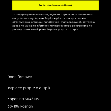
Zapisz się do newslettera
Zapisując się do newslettera, wyrażasz zgodę na przetwarzanie
Alternative:
danych osobowych przez 1stplace.pl sp. z o.o. sp.k. w celu
otrzymywania informacji handlowych i marketingowych. Wyrażam
zgodę na wysłanie informacji handlowej drogą elektroniczną na
podany adres e-mail przez 1stplace.pl sp. z o.o. sp.k.
Dane firmowe
1stplace.pl sp. z o.o. sp.k.
Kopanina 30A/104
60-105 Poznań