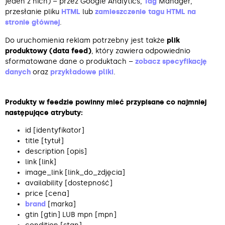
jeden z nich) – przez Google Analytics,
Tag
Manager,
przesłanie pliku
HTML
lub
zamieszczenie tagu HTML na
stronie głównej
.
Do uruchomienia reklam potrzebny jest także
plik
produktowy (data feed)
, który zawiera odpowiednio
sformatowane dane o produktach –
zobacz specyfikację
danych
oraz
przykładowe pliki
.
Produkty w feedzie powinny mieć przypisane co najmniej
następujące atrybuty:
id [identyfikator]
title [tytuł]
description [opis]
link [link]
image_link [link_do_zdjęcia]
availability [dostepność]
price [cena]
brand
[marka]
gtin [gtin] LUB mpn [mpn]