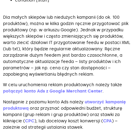
condition [stan]
Dla małych sklepów lub niedużych kampanii (do ok. 100
produktów), można w kilka godzin ręcznie przygotować plik
produktowy (np. w arkuszu Google). Jednak w przypadku
większych sklepów i często zmieniających się produktów,
warto zlecić działowi IT przygotowanie feedu w postaci XML
(lub txt), który będzie regularnie aktualizowany. Ręczne
zarządzanie dużym feedem jest bardzo czasochłonne, a
automatyczne aktualizacje feeda – listy produktów i ich
parametrów – jak np. cena czy stan dostępności –
zapobiegną wyświetlaniu błędnych reklam.
W celu uruchomienia reklam produktowych należy także
połączyć konto Ads z Google Merchant Center
.
Następnie z poziomu konto Ads należy
utworzyć kampanię
produktową
oraz przyznać odpowiedni budżet, strukturę
kampanii (grup reklam i grup produktów) oraz stawki za
kliknięcie (
CPC
), lub docelowy koszt konwersji (
CPA
) –
zależnie od strategii ustalania stawek.