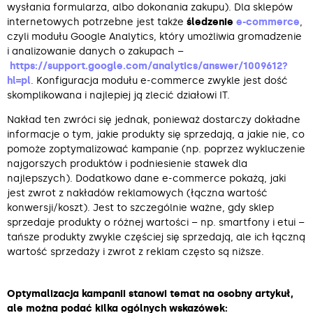
wysłania formularza, albo dokonania zakupu). Dla sklepów
internetowych potrzebne jest także
śledzenie
e-commerce
,
czyli modułu Google Analytics, który umożliwia gromadzenie
i analizowanie danych o zakupach –
https://support.google.com/analytics/answer/1009612?
hl=pl
. Konfiguracja modułu e-commerce zwykle jest dość
skomplikowana i najlepiej ją zlecić działowi IT.
Nakład ten zwróci się jednak, ponieważ dostarczy dokładne
informacje o tym, jakie produkty się sprzedają, a jakie nie, co
pomoże zoptymalizować kampanie (np. poprzez wykluczenie
najgorszych produktów i podniesienie stawek dla
najlepszych). Dodatkowo dane e-commerce pokażą, jaki
jest zwrot z nakładów reklamowych (łączna wartość
konwersji/koszt). Jest to szczególnie ważne, gdy sklep
sprzedaje produkty o różnej wartości – np. smartfony i etui –
tańsze produkty zwykle częściej się sprzedają, ale ich łączną
wartość sprzedaży i zwrot z reklam często są niższe.
Optymalizacja kampanii stanowi temat na osobny artykuł,
ale można podać kilka ogólnych wskazówek: