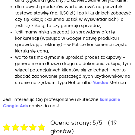
dnia tygodnia i godziny) oraz kierowanie terytorialne,
dla nowych produktów warto ustawić na początek
testową stawkę (np. 0,50 zł) i po kilku dniach zobaczyć
czy się klikają (kolumna udział w wyświetlaniach), a
jeśli się klikają, to czy generują sprzedaż,
jeśli mamy niską sprzedaż to sprawdźmy ofertę
konkurencji (wpisując w Google nazwę produktu i
sprawdzając reklamy) – w Polsce konsumenci często
kierują się ceną,
warto też maksymalnie uprościć proces zakupowy –
generalnie im dłuższa droga do dokonania zakupu, tym
więcej potencjalnych klientów się zniechęci – warto
zbadać zachowanie poszczególnych użytkowników na
stronie narzędziami typu Hotjar albo
Yandex
Metrica.
Jeśli interesują Cię profesjonalne i skuteczne
kampanie
Google Ads
napisz do nas!
Ocena strony: 5/5 - (19
głosów)