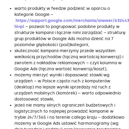
warto produkty w feedzie podzielić w oparciu o
kategorie Google –
https://support.google.com/merchants/answer/63244
hl=pl
– pozwoli to pogrupować podobne produkty w
strukturze kampanii i łącznie nimi zarządzać – strukturę
grup produktów w Google Ads można dzielić na 7
poziomów głębokości (pod)kategorii,
skuteczność kampanii mierzymy przede wszystkim
wielkością przychodów (łączną wartością konwersji) i
zwrotem z nakładów reklamowych – czyli kolumna w
Google Ads (łączna wartość konwersji/koszt),
możemy mierzyć wyniki i dopasować stawki wg
urządzeń – w Polsce często ruch z komputerów
(desktop) ma lepsze wyniki sprzedaży niż ruch z
urządzeń mobilnych (komórek) – warto odpowiednio
dostosować stawki,
jeżeli nie mamy silnych ograniczeń budżetowych i
logistycznych to najlepiej prowadzić kampanie w
trybie 24/7/365 i na terenie całego kraju – dodatkowo
możemy w Google Ads ustawić harmonogramy (wg